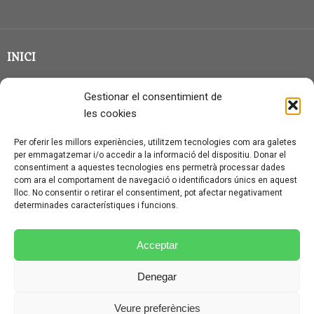
INICI
CLASSE EN GRUP
Gestionar el consentimient de
BLOG
les cookies
QUI SOC?
Per oferir les millors experiències, utilitzem tecnologies com ara galetes
per emmagatzemar i/o accedir a la informació del dispositiu. Donar el
CONTACTE
consentiment a aquestes tecnologies ens permetrà processar dades
com ara el comportament de navegació o identificadors únics en aquest
AVÍS LEGAL I PROTECCIÓ DE DADES
lloc. No consentir o retirar el consentiment, pot afectar negativament
determinades característiques i funcions.
POLÍTICA DE COOKIES (UE)
CONDICIONS PARTICULARS D’ÚS I CONTRACTACIÓ
Acceptar
POLÍTICA DE PRIVACITAT
Denegar
CONDICIONS GENERALS D’ÚS I CONTRACTACIÓ
Veure preferències