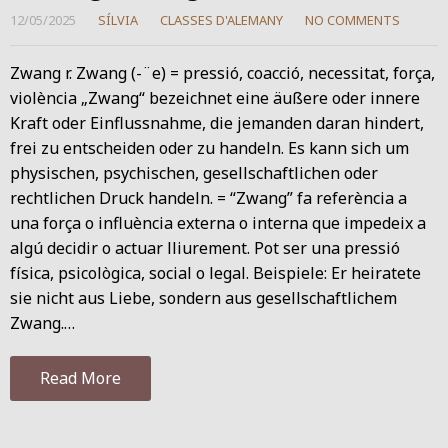
12/05/2025
SÍLVIA
CLASSES D'ALEMANY
NO COMMENTS
Zwang r. Zwang (-¨e) = pressió, coacció, necessitat, força,
violència „Zwang“ bezeichnet eine äußere oder innere
Kraft oder Einflussnahme, die jemanden daran hindert,
frei zu entscheiden oder zu handeln. Es kann sich um
physischen, psychischen, gesellschaftlichen oder
rechtlichen Druck handeln. = “Zwang” fa referència a
una força o influència externa o interna que impedeix a
algú decidir o actuar lliurement. Pot ser una pressió
física, psicològica, social o legal. Beispiele: Er heiratete
sie nicht aus Liebe, sondern aus gesellschaftlichem
Zwang.…
Read More