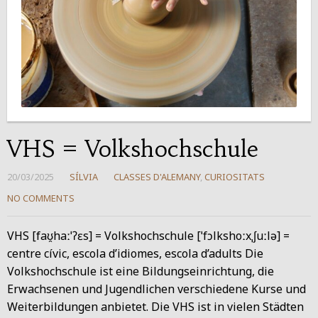
VHS = Volkshochschule
20/03/2025
SÍLVIA
CLASSES D'ALEMANY
,
CURIOSITATS
NO COMMENTS
VHS [faʊ̯haːˈʔɛs] = Volkshochschule [ˈfɔlkshoːxˌʃuːlə] =
centre cívic, escola d’idiomes, escola d’adults Die
Volkshochschule ist eine Bildungseinrichtung, die
Erwachsenen und Jugendlichen verschiedene Kurse und
Weiterbildungen anbietet. Die VHS ist in vielen Städten