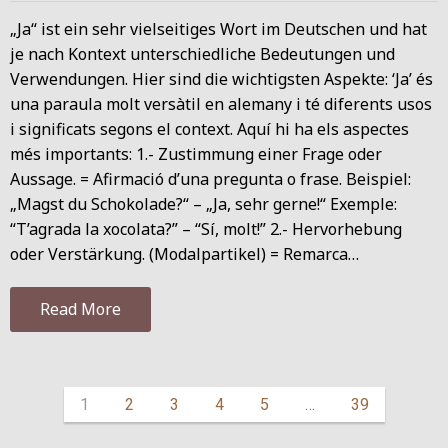
„Ja“ ist ein sehr vielseitiges Wort im Deutschen und hat
je nach Kontext unterschiedliche Bedeutungen und
Verwendungen. Hier sind die wichtigsten Aspekte: ‘Ja’ és
una paraula molt versàtil en alemany i té diferents usos
i significats segons el context. Aquí hi ha els aspectes
més importants: 1.- Zustimmung einer Frage oder
Aussage. = Afirmació d’una pregunta o frase. Beispiel:
„Magst du Schokolade?“ – „Ja, sehr gerne!“ Exemple:
“T’agrada la xocolata?” – “Sí, molt!” 2.- Hervorhebung
oder Verstärkung. (Modalpartikel) = Remarca…
Read More
1
2
3
4
5
…
39