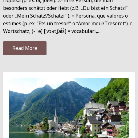
riquesa (p. ex. or, joies). 2.- Eine Person, die man
besonders schätzt oder liebt (z.B. „Du bist ein Schatz!“
oder „Mein Schatz!/Schätzi“ ). = Persona, que valores o
estimes (p. ex. “Ets un tresor!” o “Amor meu!/Tresoret”). r.
Wortschatz, (-¨e) [ˈvɔʁtˌʃat͡s] = vocabulari,…
Read More