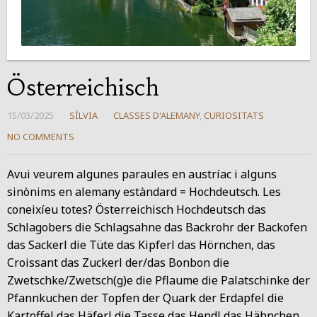
Österreichisch
15/03/2025
SÍLVIA
CLASSES D'ALEMANY
,
CURIOSITATS
NO COMMENTS
Avui veurem algunes paraules en austríac i alguns
sinònims en alemany estàndard = Hochdeutsch. Les
coneixíeu totes? Österreichisch Hochdeutsch das
Schlagobers die Schlagsahne das Backrohr der Backofen
das Sackerl die Tüte das Kipferl das Hörnchen, das
Croissant das Zuckerl der/das Bonbon die
Zwetschke/Zwetsch(g)e die Pflaume die Palatschinke der
Pfannkuchen der Topfen der Quark der Erdapfel die
Kartoffel das Häferl die Tasse das Hendl das Hähnchen