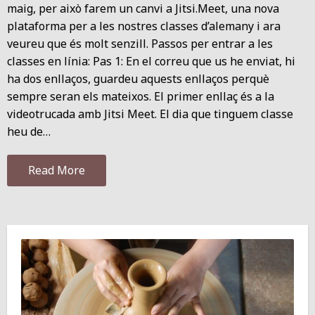
maig, per això farem un canvi a Jitsi.Meet, una nova
plataforma per a les nostres classes d’alemany i ara
veureu que és molt senzill. Passos per entrar a les
classes en línia: Pas 1: En el correu que us he enviat, hi
ha dos enllaços, guardeu aquests enllaços perquè
sempre seran els mateixos. El primer enllaç és a la
videotrucada amb Jitsi Meet. El dia que tinguem classe
heu de…
Read More