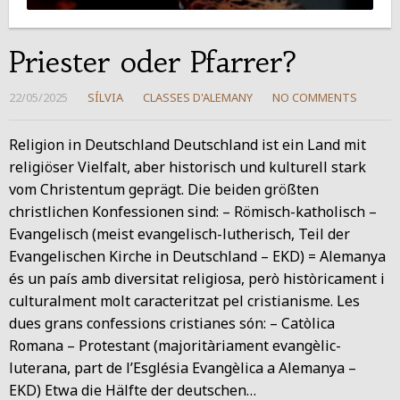
Priester oder Pfarrer?
22/05/2025
SÍLVIA
CLASSES D'ALEMANY
NO COMMENTS
Religion in Deutschland Deutschland ist ein Land mit
religiöser Vielfalt, aber historisch und kulturell stark
vom Christentum geprägt. Die beiden größten
christlichen Konfessionen sind: – Römisch-katholisch –
Evangelisch (meist evangelisch-lutherisch, Teil der
Evangelischen Kirche in Deutschland – EKD) = Alemanya
és un país amb diversitat religiosa, però històricament i
culturalment molt caracteritzat pel cristianisme. Les
dues grans confessions cristianes són: – Catòlica
Romana – Protestant (majoritàriament evangèlic-
luterana, part de l’Església Evangèlica a Alemanya –
EKD) Etwa die Hälfte der deutschen…