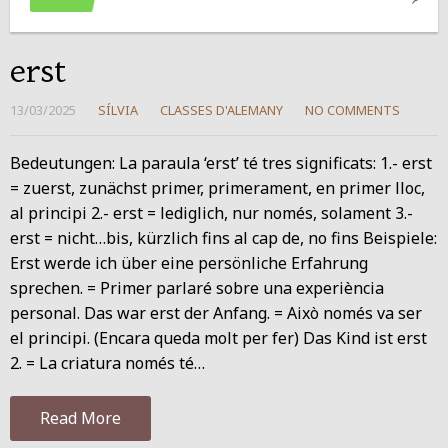
erst
13/03/2025
SÍLVIA
CLASSES D'ALEMANY
NO COMMENTS
Bedeutungen: La paraula ‘erst’ té tres significats: 1.- erst
= zuerst, zunächst primer, primerament, en primer lloc,
al principi 2.- erst = lediglich, nur només, solament 3.-
erst = nicht…bis, kürzlich fins al cap de, no fins Beispiele:
Erst werde ich über eine persönliche Erfahrung
sprechen. = Primer parlaré sobre una experiència
personal. Das war erst der Anfang. = Això només va ser
el principi. (Encara queda molt per fer) Das Kind ist erst
2. = La criatura només té…
Read More