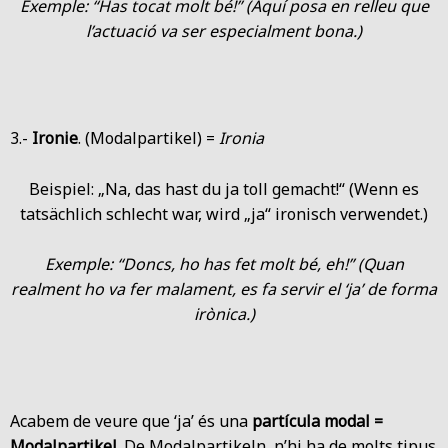
Exemple: “Has tocat molt bé!” (Aquí posa en relleu que
l’actuació va ser especialment bona.)
3.-
Ironie
. (Modalpartikel) =
Ironia
Beispiel: „Na, das hast du ja toll gemacht!“ (Wenn es
tatsächlich schlecht war, wird „ja“ ironisch verwendet.)
Exemple: “Doncs, ho has fet molt bé, eh!” (Quan
realment ho va fer malament, es fa servir el ‘ja’ de forma
irònica.)
Acabem de veure que ‘ja’ és una
partícula modal =
Modalpartikel
. De Modalpartikeln, n’hi ha de molts tipus