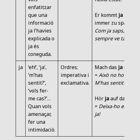
enfatitzar
que una
Er kommt
ja
informació
immer zu spät. =
ja l’havies
Com ja saps,
explicada o
sempre ve tard.
ja és
coneguda.
ja
‘eh!’, ‘ja’,
Ordres;
Mach das
ja
nicht!
‘m’has
imperativa i
=
Això no ho facis!
sentit?’,
exclamativa.
M’has sentit?
‘vols fer-
me cas?’…
Hör
ja
auf damit!
Quan vols
=
Deixa-ho estar
amenaçar,
ja!
fer una
intimidació.