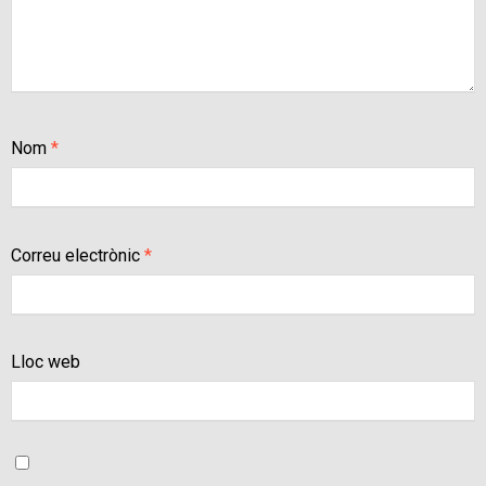
Nom
*
Correu electrònic
*
Lloc web