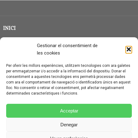
INICI
CLASSE EN GRUP
Gestionar el consentimient de
BLOG
les cookies
QUI SOC?
Per oferir les millors experiències, utilitzem tecnologies com ara galetes
per emmagatzemar i/o accedir a la informació del dispositiu. Donar el
CONTACTE
consentiment a aquestes tecnologies ens permetrà processar dades
com ara el comportament de navegació o identificadors únics en aquest
AVÍS LEGAL I PROTECCIÓ DE DADES
lloc. No consentir o retirar el consentiment, pot afectar negativament
determinades característiques i funcions.
POLÍTICA DE COOKIES (UE)
CONDICIONS PARTICULARS D’ÚS I CONTRACTACIÓ
Acceptar
POLÍTICA DE PRIVACITAT
Denegar
CONDICIONS GENERALS D’ÚS I CONTRACTACIÓ