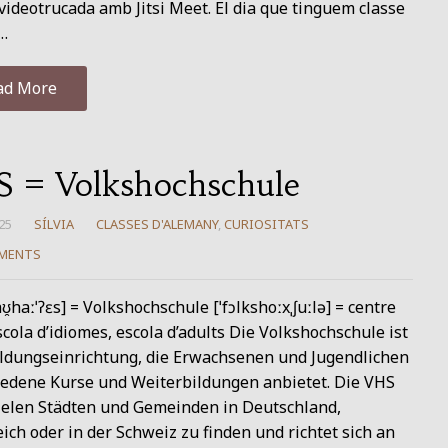
 videotrucada amb Jitsi Meet. El dia que tinguem classe
…
ad More
 = Volkshochschule
25
SÍLVIA
CLASSES D'ALEMANY
,
CURIOSITATS
MENTS
ʊ̯haːˈʔɛs] = Volkshochschule [ˈfɔlkshoːxˌʃuːlə] = centre
escola d’idiomes, escola d’adults Die Volkshochschule ist
ildungseinrichtung, die Erwachsenen und Jugendlichen
iedene Kurse und Weiterbildungen anbietet. Die VHS
vielen Städten und Gemeinden in Deutschland,
ich oder in der Schweiz zu finden und richtet sich an