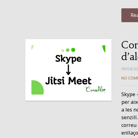
Re
Com
d’a
09/04/20
NO COM
Skype –
per aix
a les n
senzill
correu 
enllaço