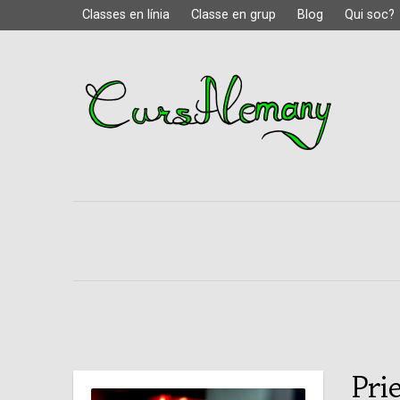
Classes en línia
Classe en grup
Blog
Qui soc?
Pri