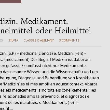
izin, Medikament,
neimittel oder Heilmittel
25
SÍLVIA
CLASSES D'ALEMANY
3 COMMENTS
zin, (o.P.) = medicina (ciència) e. Medizin, (-en) =
na (medicament) Der Begriff Medizin ist dabei am
ten gefasst. Er umfasst nicht nur Medikamente,
n das gesamte Wissen und die Wissenschaft rund um
rbeugung, Diagnose und Behandlung von Krankheiten.
e ‘Medizin’ és el més ampli en aquest context. Abarca
s els medicaments, sinó tots els coneixements i les
s relacionades amb la prevenció, el diagnòstic i el
ent de les malalties. s. Medikament, (-e) =
ment,…