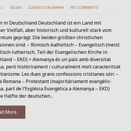
25
SÍLVIA
CLASSES D'ALEMANY
NO COMMENTS
n in Deutschland Deutschland ist ein Land mit
ser Vielfalt, aber historisch und kulturell stark vom
entum geprägt. Die beiden größten christlichen
ionen sind: – Römisch-katholisch – Evangelisch (meist
isch-lutherisch, Teil der Evangelischen Kirche in
hland – EKD) = Alemanya és un país amb diversitat
sa, però històricament i culturalment molt caracteritzat
stianisme. Les dues grans confessions cristianes són: –
ca Romana – Protestant (majoritàriament evangèlic-
a, part de l’Església Evangèlica a Alemanya – EKD)
ie Hälfte der deutschen…
ad More