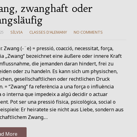
ng, zwanghaft oder
ngsläufig
25
SÍLVIA
CLASSES D'ALEMANY
NO COMMENTS
. Zwang (-¨e) = pressió, coacció, necessitat, força,
cia „Zwang“ bezeichnet eine äußere oder innere Kraft
nflussnahme, die jemanden daran hindert, frei zu
eiden oder zu handeln. Es kann sich um physischen,
chen, gesellschaftlichen oder rechtlichen Druck
. = “Zwang” fa referència a una força o influència
 o interna que impedeix a algú decidir o actuar
ent. Pot ser una pressió física, psicològica, social o
Beispiele: Er heiratete sie nicht aus Liebe, sondern aus
schaftlichem Zwang.…
ad More