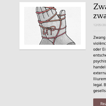
Zwa
zwa
12/05/20
Zwang r
violèn
oder Ei
entsch
psychis
handeln
externa
lliurem
legal. 
gesell
Re