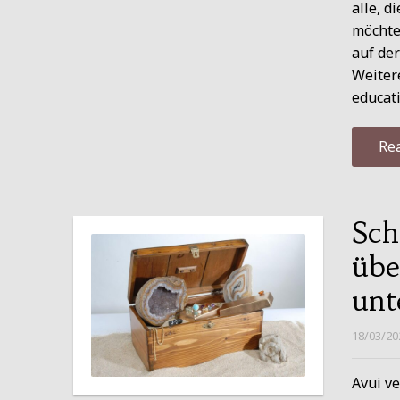
alle, d
möchten
auf de
Weitere
educati
Re
Sch
übe
unt
18/03/20
Avui ve