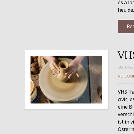
és a la
heu de
Re
VHS
20/03/20
NO COM
VHS [fa
cívic, 
eine B
versch
ist in 
Österre