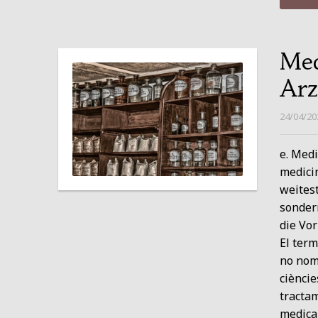
Med
Arz
24/04/20
e. Medi
medici
weites
sonder
die Vo
El term
no nomé
cièncie
tractam
medica