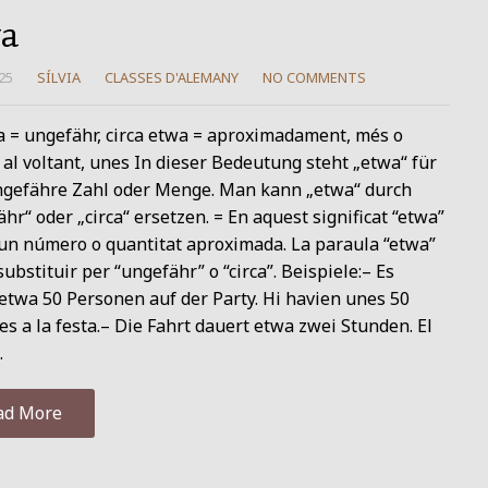
a
25
SÍLVIA
CLASSES D'ALEMANY
NO COMMENTS
a = ungefähr, circa etwa = aproximadament, més o
al voltant, unes In dieser Bedeutung steht „etwa“ für
ngefähre Zahl oder Menge. Man kann „etwa“ durch
hr“ oder „circa“ ersetzen. = En aquest significat “etwa”
 un número o quantitat aproximada. La paraula “etwa”
substituir per “ungefähr” o “circa”. Beispiele:– Es
etwa 50 Personen auf der Party. Hi havien unes 50
s a la festa.– Die Fahrt dauert etwa zwei Stunden. El
…
ad More