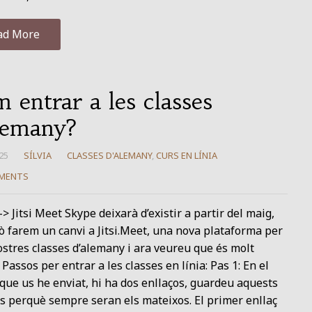
ad More
 entrar a les classes
lemany?
25
SÍLVIA
CLASSES D'ALEMANY
,
CURS EN LÍNIA
MENTS
> Jitsi Meet Skype deixarà d’existir a partir del maig,
ò farem un canvi a Jitsi.Meet, una nova plataforma per
ostres classes d’alemany i ara veureu que és molt
. Passos per entrar a les classes en línia: Pas 1: En el
que us he enviat, hi ha dos enllaços, guardeu aquests
s perquè sempre seran els mateixos. El primer enllaç