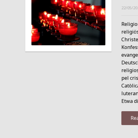
22/05/20
Religio
religiö
Christ
Konfess
evangel
Deutsc
religio
pel cri
Catòli
luteran
Etwa d
Re