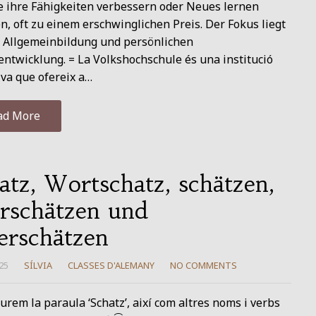
ie ihre Fähigkeiten verbessern oder Neues lernen
, oft zu einem erschwinglichen Preis. Der Fokus liegt
r Allgemeinbildung und persönlichen
ntwicklung. = La Volkshochschule és una institució
va que ofereix a…
ad More
atz, Wortschatz, schätzen,
rschätzen und
erschätzen
25
SÍLVIA
CLASSES D'ALEMANY
NO COMMENTS
urem la paraula ‘Schatz’, així com altres noms i verbs