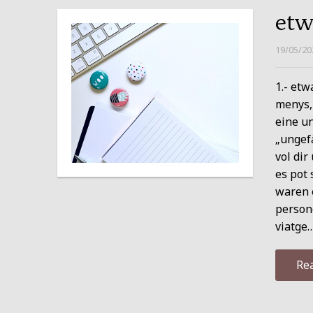
etw
19/05/20
1.- etw
menys, 
eine u
„ungefä
vol dir
es pot 
waren 
persone
viatge
Re