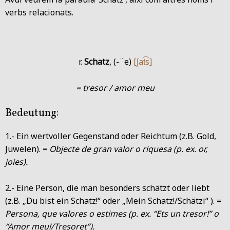
verbs relacionats.
r.
Schatz
, (-¨e)
[ʃat͡s]
= tresor / amor meu
Bedeutung:
1.- Ein wertvoller Gegenstand oder Reichtum (z.B. Gold,
Juwelen). =
Objecte de gran valor o riquesa (p. ex. or,
joies).
2.- Eine Person, die man besonders schätzt oder liebt
(z.B. „Du bist ein Schatz!“ oder „Mein Schatz!/Schätzi“ ). =
Persona, que valores o estimes (p. ex. “Ets un tresor!” o
“Amor meu!/Tresoret”).