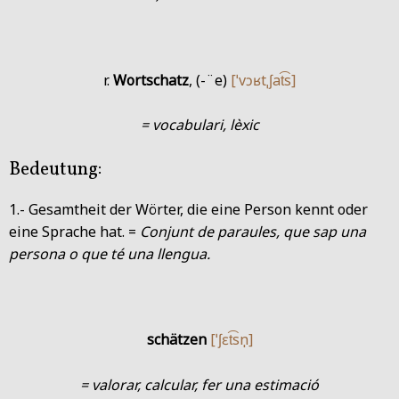
r.
Wortschatz
, (-¨e)
[ˈvɔʁtˌʃat͡s]
= vocabulari, lèxic
Bedeutung:
1.- Gesamtheit der Wörter, die eine Person kennt oder
eine Sprache hat. =
Conjunt de paraules, que sap una
persona o que té una llengua.
schätzen
[ˈʃɛt͡sn̩]
= valorar, calcular, fer una estimació