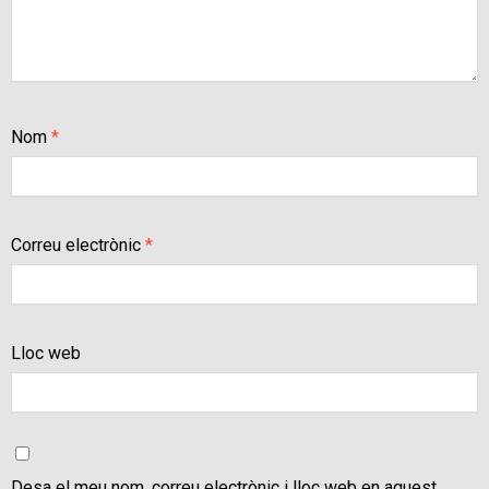
Nom
*
Correu electrònic
*
Lloc web
Desa el meu nom, correu electrònic i lloc web en aquest