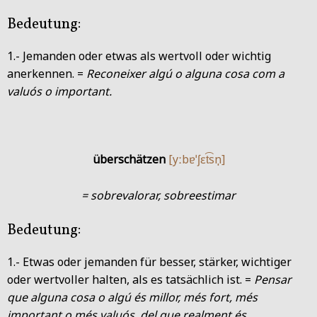
Bedeutung:
1.- Jemanden oder etwas als wertvoll oder wichtig
anerkennen. =
Reconeixer algú o alguna cosa com a
valuós o important.
überschätzen
[yːbɐˈʃɛt͡sn̩]
= sobrevalorar, sobreestimar
Bedeutung:
1.- Etwas oder jemanden für besser, stärker, wichtiger
oder wertvoller halten, als es tatsächlich ist. =
Pensar
que alguna cosa o algú és millor, més fort, més
important o més valuós, del que realment és.