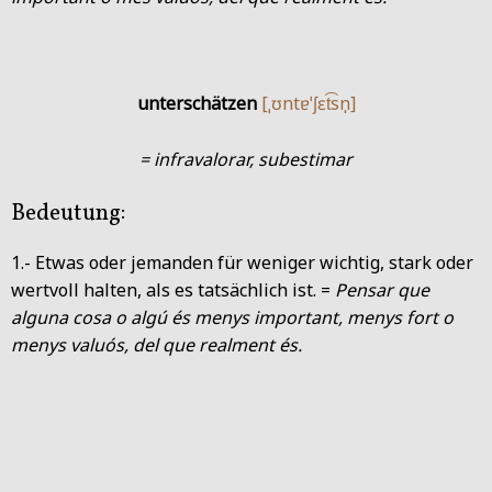
unterschätzen
[ˌʊntɐˈʃɛt͡sn̩]
= infravalorar, subestimar
Bedeutung:
1.- Etwas oder jemanden für weniger wichtig, stark oder
wertvoll halten, als es tatsächlich ist. =
Pensar que
alguna cosa o algú és menys important, menys fort o
menys valuós, del que realment és.