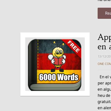
Re
App
en 
13/12/20
ONE CO
En el v
per apr
en alg
heu de 
gratuït
en ale