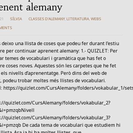
enent alemany
21
SÍLVIA
CLASSES D'ALEMANY
,
LITERATURA
,
WEBS
MENTS
 deixo una llista de coses que podeu fer durant l’estiu
re per continuar aprenent alemany: 1.- QUIZLET: Per
ar temes de vocabulari i gramàtica que has fet o
e coses noves. Aquestes són les carpetes que he fet
els nivells d’aprenentatge. Però dins del web de
, podeu trobar moltes més llistes de vocabulari.
1: https://quizlet.com/CursAlemany/folders/vokabular_1/set
s://quizlet.com/CursAlemany/folders/vokabular_2?
&i=pmzqbNivell
s://quizlet.com/CursAlemany/folders/vokabular_3?
&i=pmzqb De cada tema de vocabulari que estudiem hi
llista. Ara ja hi ha moltes llistes, que…