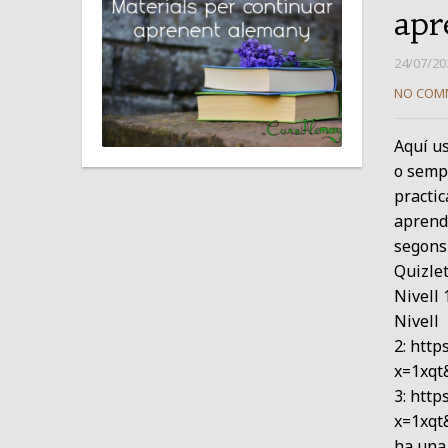
apr
24/07/20
NO COM
Aquí us
o semp
practic
aprendr
segons 
Quizlet
Nivell 
Nivell
2: http
x=1xqt
3: http
x=1xqt
ha una 