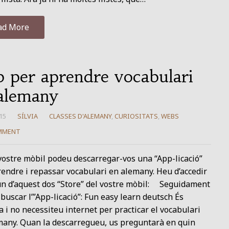
ad More
 per aprendre vocabulari
alemany
15
SÍLVIA
CLASSES D'ALEMANY
,
CURIOSITATS
,
WEBS
MMENT
ostre mòbil podeu descarregar-vos una “App-licació”
endre i repassar vocabulari en alemany. Heu d’accedir
un d’aquest dos “Store” del vostre mòbil: Seguidament
buscar l’”App-licació”: Fun easy learn deutsch És
a i no necessiteu internet per practicar el vocabulari
many. Quan la descarregueu, us preguntarà en quin