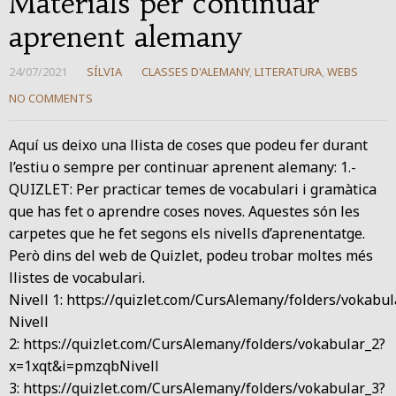
Materials per continuar
aprenent alemany
24/07/2021
SÍLVIA
CLASSES D'ALEMANY
,
LITERATURA
,
WEBS
NO COMMENTS
Aquí us deixo una llista de coses que podeu fer durant
l’estiu o sempre per continuar aprenent alemany: 1.-
QUIZLET: Per practicar temes de vocabulari i gramàtica
que has fet o aprendre coses noves. Aquestes són les
carpetes que he fet segons els nivells d’aprenentatge.
Però dins del web de Quizlet, podeu trobar moltes més
llistes de vocabulari.
Nivell 1: https://quizlet.com/CursAlemany/folders/vokabul
Nivell
2: https://quizlet.com/CursAlemany/folders/vokabular_2?
x=1xqt&i=pmzqbNivell
3: https://quizlet.com/CursAlemany/folders/vokabular_3?