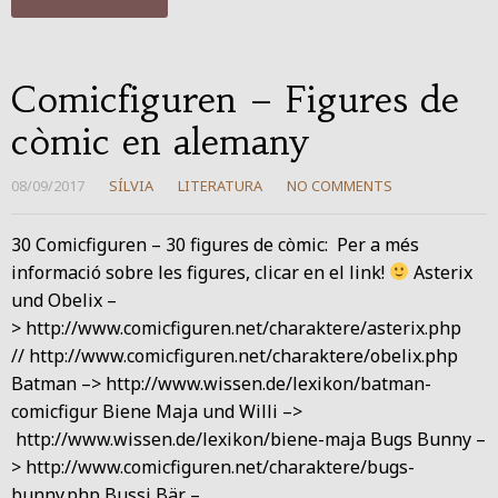
Comicfiguren – Figures de
còmic en alemany
08/09/2017
SÍLVIA
LITERATURA
NO COMMENTS
30 Comicfiguren – 30 figures de còmic: Per a més
informació sobre les figures, clicar en el link!
Asterix
und Obelix –
> http://www.comicfiguren.net/charaktere/asterix.php
// http://www.comicfiguren.net/charaktere/obelix.php
Batman –> http://www.wissen.de/lexikon/batman-
comicfigur Biene Maja und Willi –>
http://www.wissen.de/lexikon/biene-maja Bugs Bunny –
> http://www.comicfiguren.net/charaktere/bugs-
bunny.php Bussi Bär –