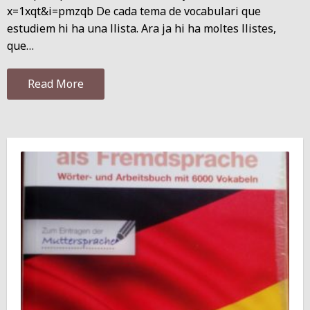
x=1xqt&i=pmzqb De cada tema de vocabulari que
estudiem hi ha una llista. Ara ja hi ha moltes llistes,
que…
Read More