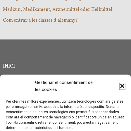
Medizin, Medikament, Arzneimittel oder Heilmittel
Com entrar a les classes d’alemany?
INICI
CLASSE EN GRUP
Gestionar el consentimient de
BLOG
les cookies
QUI SOC?
Per oferir les millors experiències, utilitzem tecnologies com ara galetes
per emmagatzemar i/o accedir a la informació del dispositiu. Donar el
CONTACTE
consentiment a aquestes tecnologies ens permetrà processar dades
com ara el comportament de navegació o identificadors únics en aquest
AVÍS LEGAL I PROTECCIÓ DE DADES
lloc. No consentir o retirar el consentiment, pot afectar negativament
determinades característiques i funcions.