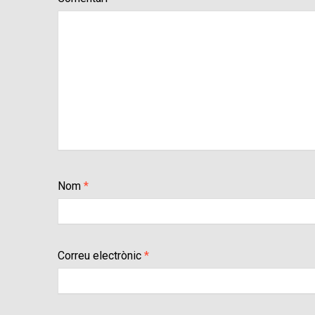
Nom
*
Correu electrònic
*