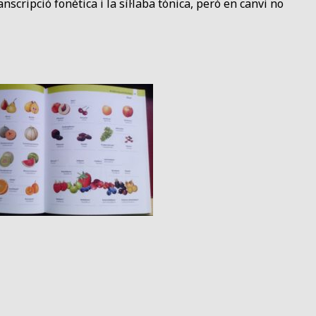
nscripció fonètica i la síl·laba tònica, però en canvi no