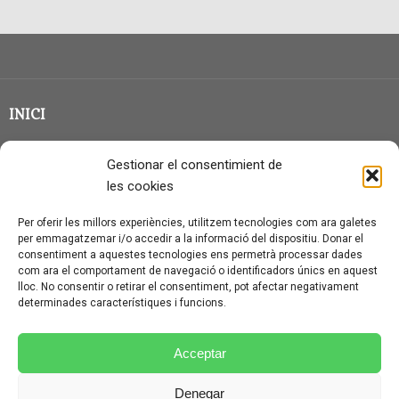
INICI
CLASSE EN GRUP
Gestionar el consentimient de
BLOG
les cookies
QUI SOC?
Per oferir les millors experiències, utilitzem tecnologies com ara galetes
per emmagatzemar i/o accedir a la informació del dispositiu. Donar el
CONTACTE
consentiment a aquestes tecnologies ens permetrà processar dades
com ara el comportament de navegació o identificadors únics en aquest
AVÍS LEGAL I PROTECCIÓ DE DADES
lloc. No consentir o retirar el consentiment, pot afectar negativament
determinades característiques i funcions.
POLÍTICA DE COOKIES (UE)
CONDICIONS PARTICULARS D’ÚS I CONTRACTACIÓ
Acceptar
POLÍTICA DE PRIVACITAT
Denegar