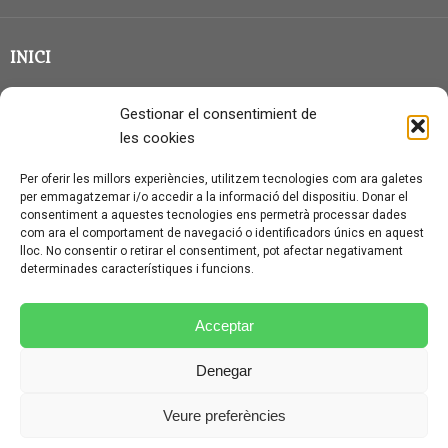
INICI
CLASSE EN GRUP
Gestionar el consentimient de
BLOG
les cookies
QUI SOC?
Per oferir les millors experiències, utilitzem tecnologies com ara galetes
per emmagatzemar i/o accedir a la informació del dispositiu. Donar el
CONTACTE
consentiment a aquestes tecnologies ens permetrà processar dades
com ara el comportament de navegació o identificadors únics en aquest
AVÍS LEGAL I PROTECCIÓ DE DADES
lloc. No consentir o retirar el consentiment, pot afectar negativament
determinades característiques i funcions.
POLÍTICA DE COOKIES (UE)
CONDICIONS PARTICULARS D’ÚS I CONTRACTACIÓ
Acceptar
POLÍTICA DE PRIVACITAT
Denegar
CONDICIONS GENERALS D’ÚS I CONTRACTACIÓ
Veure preferències
© CURSALEMANY 2026.
ILLUSTRIOUS
THEME BY