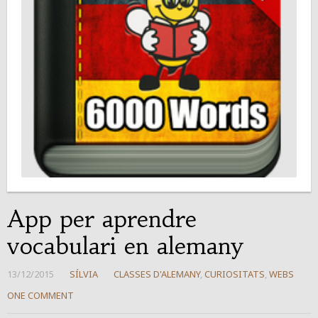
App per aprendre
vocabulari en alemany
13/12/2015
SÍLVIA
CLASSES D'ALEMANY
,
CURIOSITATS
,
WEBS
ONE COMMENT