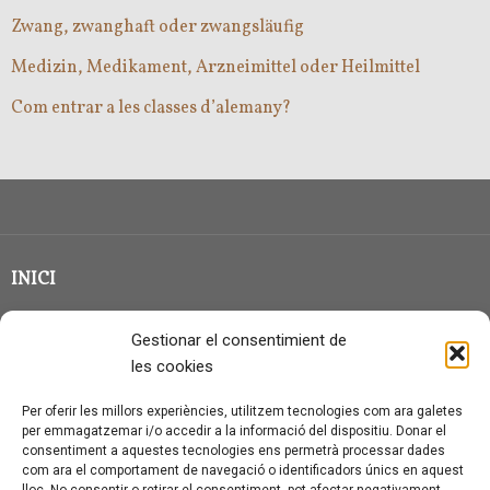
Zwang, zwanghaft oder zwangsläufig
Medizin, Medikament, Arzneimittel oder Heilmittel
Com entrar a les classes d’alemany?
INICI
CLASSE EN GRUP
Gestionar el consentimient de
BLOG
les cookies
QUI SOC?
Per oferir les millors experiències, utilitzem tecnologies com ara galetes
per emmagatzemar i/o accedir a la informació del dispositiu. Donar el
CONTACTE
consentiment a aquestes tecnologies ens permetrà processar dades
com ara el comportament de navegació o identificadors únics en aquest
AVÍS LEGAL I PROTECCIÓ DE DADES