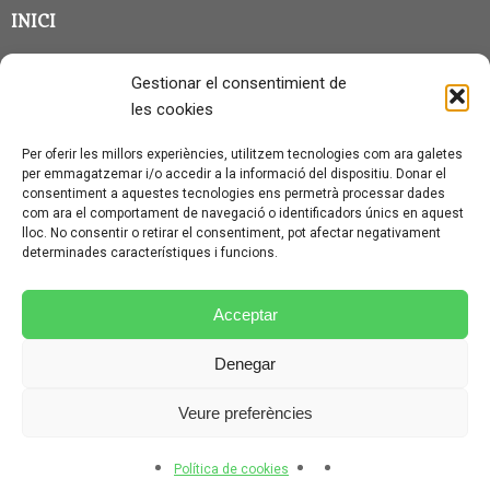
INICI
CLASSE EN GRUP
Gestionar el consentimient de
BLOG
les cookies
QUI SOC?
Per oferir les millors experiències, utilitzem tecnologies com ara galetes
per emmagatzemar i/o accedir a la informació del dispositiu. Donar el
CONTACTE
consentiment a aquestes tecnologies ens permetrà processar dades
com ara el comportament de navegació o identificadors únics en aquest
AVÍS LEGAL I PROTECCIÓ DE DADES
lloc. No consentir o retirar el consentiment, pot afectar negativament
determinades característiques i funcions.
POLÍTICA DE COOKIES (UE)
CONDICIONS PARTICULARS D’ÚS I CONTRACTACIÓ
Acceptar
POLÍTICA DE PRIVACITAT
Denegar
CONDICIONS GENERALS D’ÚS I CONTRACTACIÓ
Veure preferències
© CURSALEMANY 2026.
ILLUSTRIOUS
THEME BY
CPOTHEMES.
Política de cookies