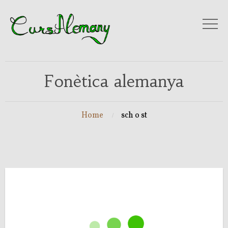
Fonètica alemanya
Home
sch o st