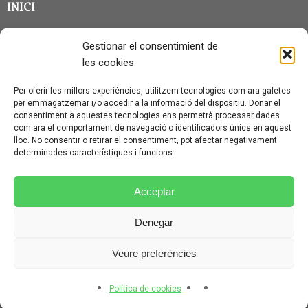
INICI
CLASSE EN GRUP
Gestionar el consentimient de
BLOG
les cookies
QUI SOC?
Per oferir les millors experiències, utilitzem tecnologies com ara galetes
per emmagatzemar i/o accedir a la informació del dispositiu. Donar el
CONTACTE
consentiment a aquestes tecnologies ens permetrà processar dades
com ara el comportament de navegació o identificadors únics en aquest
AVÍS LEGAL I PROTECCIÓ DE DADES
lloc. No consentir o retirar el consentiment, pot afectar negativament
determinades característiques i funcions.
POLÍTICA DE COOKIES (UE)
CONDICIONS PARTICULARS D’ÚS I CONTRACTACIÓ
Acceptar
POLÍTICA DE PRIVACITAT
Denegar
CONDICIONS GENERALS D’ÚS I CONTRACTACIÓ
Veure preferències
© CURSALEMANY 2026.
ILLUSTRIOUS
THEME BY
CPOTHEMES.
Política de cookies