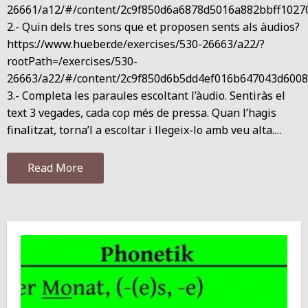
26661/a12/#/content/2c9f850d6a6878d5016a882bbff1027
2.- Quin dels tres sons que et proposen sents als àudios?
https://www.hueber.de/exercises/530-26663/a22/?
rootPath=/exercises/530-
26663/a22/#/content/2c9f850d6b5dd4ef016b647043d600
3.- Completa les paraules escoltant l’àudio. Sentiràs el
text 3 vegades, cada cop més de pressa. Quan l’hagis
finalitzat, torna’l a escoltar i llegeix-lo amb veu alta.…
Read More