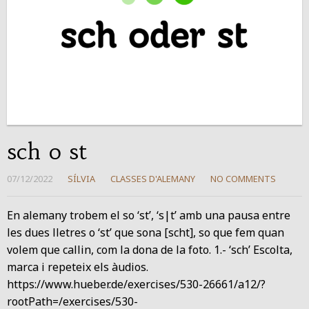
sch o st
07/12/2022
SÍLVIA
CLASSES D'ALEMANY
NO COMMENTS
En alemany trobem el so ‘st’, ‘s|t’ amb una pausa entre
les dues lletres o ‘st’ que sona [scht], so que fem quan
volem que callin, com la dona de la foto. 1.- ‘sch’ Escolta,
marca i repeteix els àudios.
https://www.hueber.de/exercises/530-26661/a12/?
rootPath=/exercises/530-