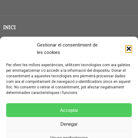
INICI
CLASSE EN GRUP
Gestionar el consentimient de
BLOG
les cookies
QUI SOC?
Per oferir les millors experiències, utilitzem tecnologies com ara galetes
per emmagatzemar i/o accedir a la informació del dispositiu. Donar el
CONTACTE
consentiment a aquestes tecnologies ens permetrà processar dades
com ara el comportament de navegació o identificadors únics en aquest
AVÍS LEGAL I PROTECCIÓ DE DADES
lloc. No consentir o retirar el consentiment, pot afectar negativament
determinades característiques i funcions.
POLÍTICA DE COOKIES (UE)
CONDICIONS PARTICULARS D’ÚS I CONTRACTACIÓ
Acceptar
POLÍTICA DE PRIVACITAT
Denegar
CONDICIONS GENERALS D’ÚS I CONTRACTACIÓ
Veure preferències