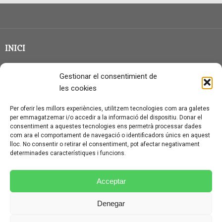
INICI
CLASSE EN GRUP
Gestionar el consentimient de
BLOG
les cookies
QUI SOC?
Per oferir les millors experiències, utilitzem tecnologies com ara galetes
per emmagatzemar i/o accedir a la informació del dispositiu. Donar el
CONTACTE
consentiment a aquestes tecnologies ens permetrà processar dades
com ara el comportament de navegació o identificadors únics en aquest
AVÍS LEGAL I PROTECCIÓ DE DADES
lloc. No consentir o retirar el consentiment, pot afectar negativament
determinades característiques i funcions.
POLÍTICA DE COOKIES (UE)
CONDICIONS PARTICULARS D’ÚS I CONTRACTACIÓ
Acceptar
POLÍTICA DE PRIVACITAT
Denegar
CONDICIONS GENERALS D’ÚS I CONTRACTACIÓ