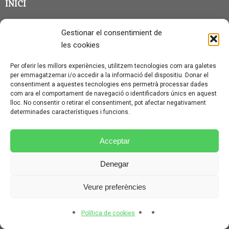
INICI
CLASSE EN GRUP
Gestionar el consentimient de
BLOG
les cookies
QUI SOC?
Per oferir les millors experiències, utilitzem tecnologies com ara galetes
per emmagatzemar i/o accedir a la informació del dispositiu. Donar el
CONTACTE
consentiment a aquestes tecnologies ens permetrà processar dades
com ara el comportament de navegació o identificadors únics en aquest
AVÍS LEGAL I PROTECCIÓ DE DADES
lloc. No consentir o retirar el consentiment, pot afectar negativament
determinades característiques i funcions.
POLÍTICA DE COOKIES (UE)
CONDICIONS PARTICULARS D’ÚS I CONTRACTACIÓ
Acceptar
POLÍTICA DE PRIVACITAT
Denegar
CONDICIONS GENERALS D’ÚS I CONTRACTACIÓ
Veure preferències
© CURSALEMANY 2026.
ILLUSTRIOUS
THEME BY
CPOTHEMES.
Política de cookies