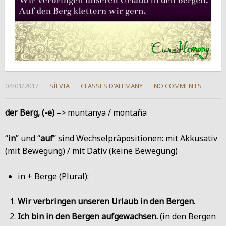
04/01/2017
SÍLVIA
CLASSES D'ALEMANY
NO COMMENTS
der Berg, (-e)
–> muntanya / montaña
“
in
” und “
auf
” sind Wechselpräpositionen: mit Akkusativ
(mit Bewegung) / mit Dativ (keine Bewegung)
in + Berge (Plural):
Wir verbringen unseren Urlaub in den Bergen.
Ich bin in den Bergen aufgewachsen.
(in den Bergen