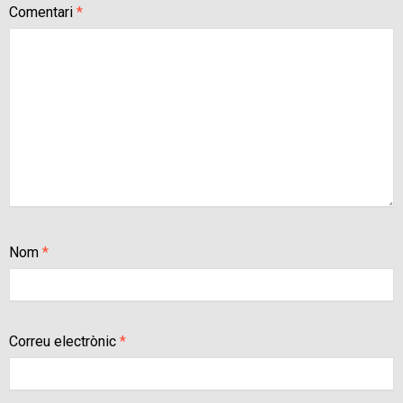
Comentari
*
Nom
*
Correu electrònic
*