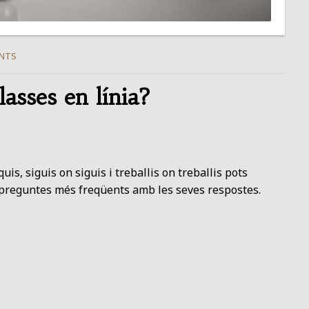
NTS
lasses en línia?
uis, siguis on siguis i treballis on treballis pots
 preguntes més freqüents amb les seves respostes.