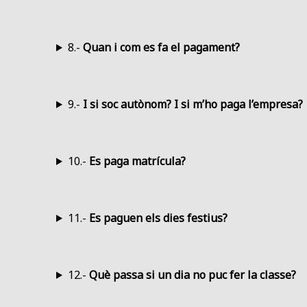
8.-
Quan i com es fa el pagament?
9.-
I si soc autònom? I si m’ho paga l’empresa?
10.-
Es paga matrícula?
11.-
Es paguen els dies festius?
12.-
Què passa si un dia no puc fer la classe?