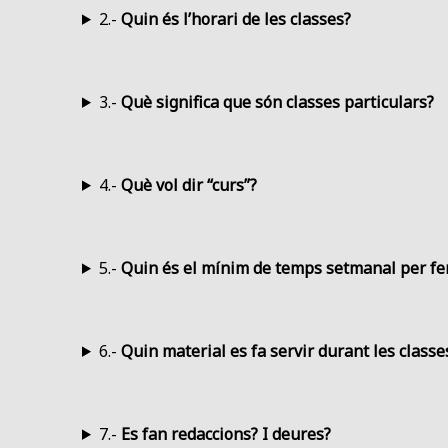
2.-
Quin és l’horari de les classes?
3.-
Què significa que són classes particulars?
4.-
Què vol dir “curs”?
5.-
Quin és el mínim de temps setmanal per fer
6.-
Quin material es fa servir durant les classe
7.-
Es fan redaccions? I deures?