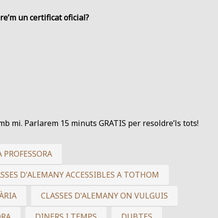
e’m un certificat oficial?
b mi. Parlarem 15 minuts GRATIS per resoldre’ls tots!
A PROFESSORA
ASSES D'ALEMANY ACCESSIBLES A TOTHOM
ÀRIA
CLASSES D'ALEMANY ON VULGUIS
ORA
DINERS I TEMPS
DUBTES