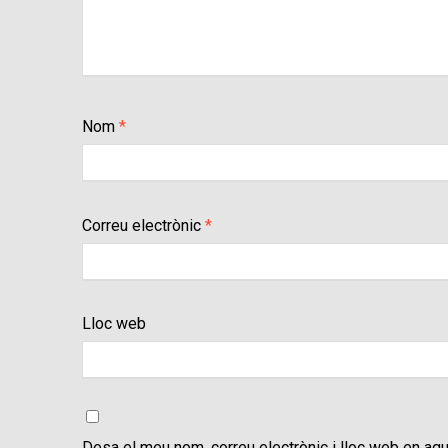
Nom
*
Correu electrònic
*
Lloc web
Desa el meu nom, correu electrònic i lloc web en aq