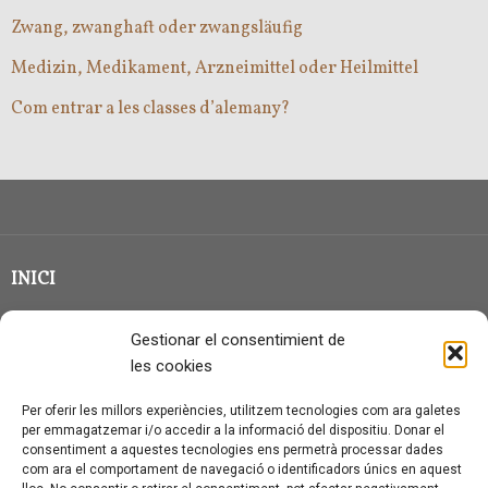
Zwang, zwanghaft oder zwangsläufig
Medizin, Medikament, Arzneimittel oder Heilmittel
Com entrar a les classes d’alemany?
INICI
CLASSE EN GRUP
Gestionar el consentimient de
BLOG
les cookies
QUI SOC?
Per oferir les millors experiències, utilitzem tecnologies com ara galetes
per emmagatzemar i/o accedir a la informació del dispositiu. Donar el
CONTACTE
consentiment a aquestes tecnologies ens permetrà processar dades
com ara el comportament de navegació o identificadors únics en aquest
AVÍS LEGAL I PROTECCIÓ DE DADES