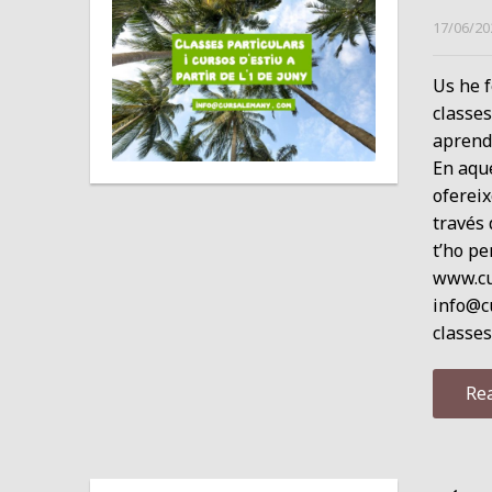
17/06/20
Us he f
classes
aprend
En aque
ofereix
través 
t’ho pe
www.cu
info@cu
classes
Re