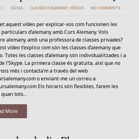
22
SÍLVIA
CLASSES D'ALEMANY
,
VÍDEOS
NO COMMENTS
et aquest vídeo per explicar-vos com funcionen les
 particulars d’alemany amb Curs Alemany. Vols
re alemany amb una professora de classes privades?
st vídeo t’explico com són les classes d’alemany que
o. Totes les classes d’alemany són individualitzades i a
de l’Skype. La primera classe és gratuïta, així que no
nsis més i contacta’m a través del web
rsalemany.com o enviant-me un correu a
rsalemany.com Els horaris són flexibles, farem les
 quan tots…
ad More