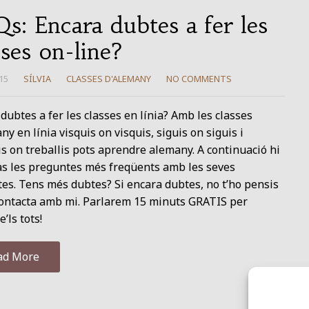
s: Encara dubtes a fer les
sses on-line?
15
SÍLVIA
CLASSES D'ALEMANY
NO COMMENTS
dubtes a fer les classes en línia? Amb les classes
ny en línia visquis on visquis, siguis on siguis i
is on treballis pots aprendre alemany. A continuació hi
às les preguntes més freqüents amb les seves
es. Tens més dubtes? Si encara dubtes, no t’ho pensis
contacta amb mi. Parlarem 15 minuts GRATIS per
’ls tots!
ad More