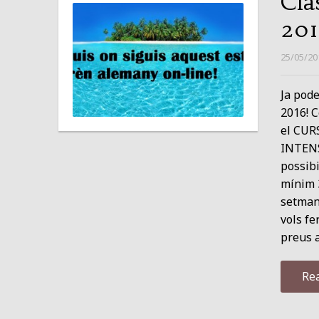
Cla
20
25/05/20
Ja pode
2016! C
el CURS
INTENSI
possibi
mínim 
setmana
vols fe
preus a
Re