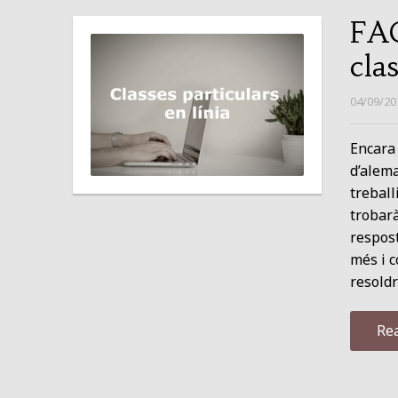
FAQ
cla
04/09/20
Encara 
d’alema
treball
trobar
respost
més i 
resoldre
Re