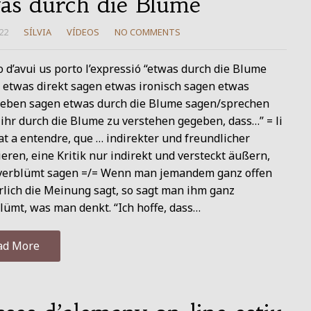
as durch die Blume
22
SÍLVIA
VÍDEOS
NO COMMENTS
o d’avui us porto l’expressió “etwas durch die Blume
. etwas direkt sagen etwas ironisch sagen etwas
ieben sagen etwas durch die Blume sagen/sprechen
 ihr durch die Blume zu verstehen gegeben, dass…” = li
t a entendre, que … indirekter und freundlicher
eren, eine Kritik nur indirekt und versteckt äußern,
verblümt sagen =/= Wenn man jemandem ganz offen
rlich die Meinung sagt, so sagt man ihm ganz
lümt, was man denkt. “Ich hoffe, dass…
ad More