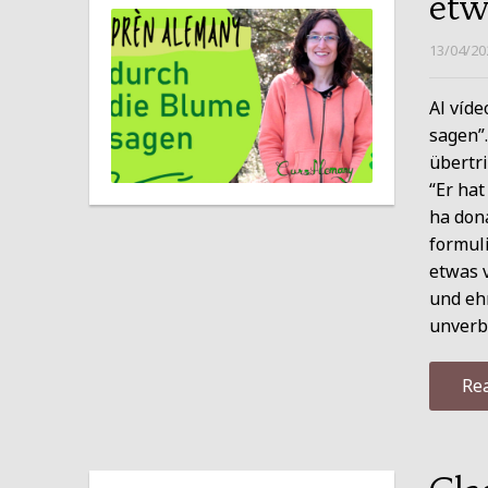
etw
13/04/20
Al víde
sagen”
übertr
“Er hat
ha dona
formuli
etwas 
und eh
unverb
Re