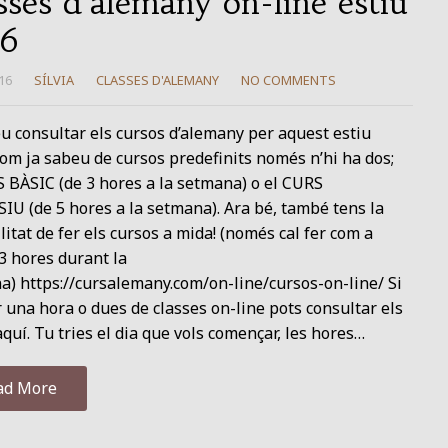
sses d’alemany on-line estiu
16
16
SÍLVIA
CLASSES D'ALEMANY
NO COMMENTS
u consultar els cursos d’alemany per aquest estiu
om ja sabeu de cursos predefinits només n’hi ha dos;
 BÀSIC (de 3 hores a la setmana) o el CURS
U (de 5 hores a la setmana). Ara bé, també tens la
litat de fer els cursos a mida! (només cal fer com a
3 hores durant la
) https://cursalemany.com/on-line/cursos-on-line/ Si
r una hora o dues de classes on-line pots consultar els
quí. Tu tries el dia que vols començar, les hores…
ad More