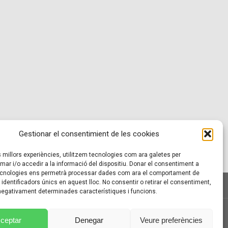
Gestionar el consentimient de les cookies
es millors experiències, utilitzem tecnologies com ara galetes per
r i/o accedir a la informació del dispositiu. Donar el consentiment a
cnologies ens permetrà processar dades com ara el comportament de
identificadors únics en aquest lloc. No consentir o retirar el consentiment,
 negativament determinades característiques i funcions.
ÍTICA DE COOKIES (UE)
ceptar
Denegar
Veure preferències