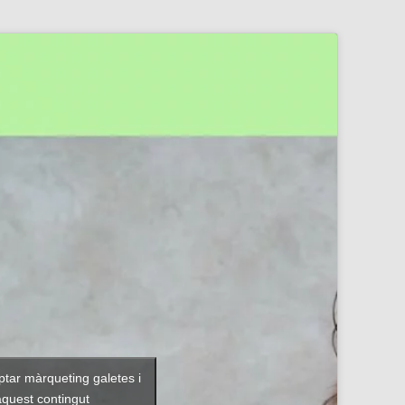
ptar màrqueting galetes i
aquest contingut