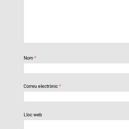
Nom
*
Correu electrònic
*
Lloc web