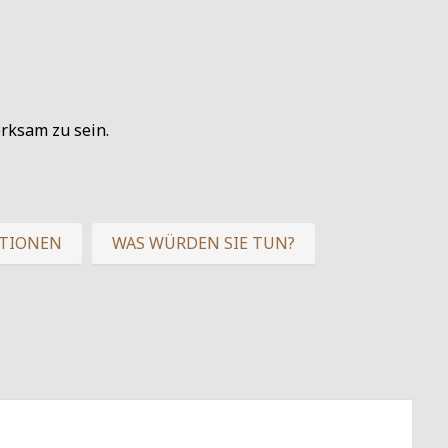
rksam zu sein.
ITIONEN
WAS WÜRDEN SIE TUN?