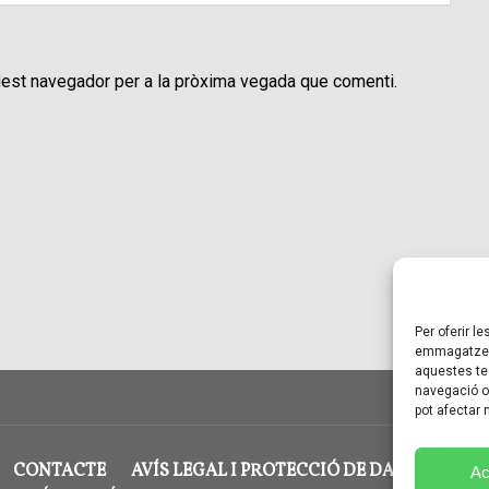
uest navegador per a la pròxima vegada que comenti.
Per oferir l
emmagatzema
aquestes te
navegació o 
pot afectar
CONTACTE
AVÍS LEGAL I PROTECCIÓ DE DADES
POL
Ac