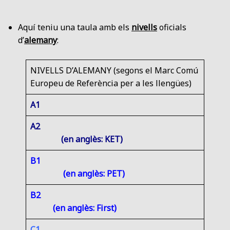
Aquí teniu una taula amb els
nivells
oficials
d’
alemany
:
NIVELLS D’ALEMANY (segons el Marc Comú
Europeu de Referència per a les llengües)
A1
A2
(en anglès: KET)
B1
(en anglès: PET)
B2
(en anglès: First)
C1