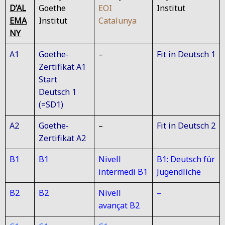
D’AL
Goethe
EOI
Institut
EMA
Institut
Catalunya
NY
A1
Goethe-
–
Fit in Deutsch 1
Zertifikat A1
Start
Deutsch 1
(=SD1)
A2
Goethe-
–
Fit in Deutsch 2
Zertifikat A2
B1
B1
Nivell
B1: Deutsch für
intermedi B1
Jugendliche
B2
B2
Nivell
–
avançat B2