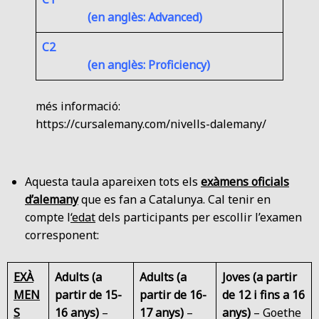
(en anglès: Advanced)
C2
(en anglès: Proficiency)
més informació:
https://cursalemany.com/nivells-dalemany/
Aquesta taula apareixen tots els
exàmens oficials
d’alemany
que es fan a Catalunya. Cal tenir en
compte l
‘edat
dels participants per escollir l’examen
corresponent:
EXÀ
Adults (a
Adults (a
Joves (a partir
MEN
partir de 15-
partir de 16-
de 12 i fins a 16
S
16 anys)
–
17 anys)
–
anys)
– Goethe