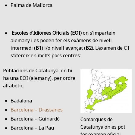
Palma de Mallorca
Escoles d’Idiomes Oficials (EOI)
on s’imparteix
alemany i es poden fer els exàmens de nivell
intermedi (
B1
) i/o nivell avançat (
B2
). L’examen de C1
s’ofereix en molts pocs centres:
Poblacions de Catalunya, on hi
ha una EOI (alemany), per ordre
alfabètic:
Badalona
Barcelona – Drassanes
Barcelona – Guinardó
Comarques de
Catalunya on es pot
Barcelona – La Pau
fer examen oficial