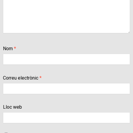
Nom
*
Correu electrònic
*
Lloc web