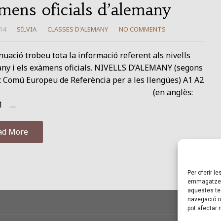
mens oficials d’alemany
14
SÍLVIA
CLASSES D'ALEMANY
NO COMMENTS
nuació trobeu tota la informació referent als nivells
any i els exàmens oficials. NIVELLS D’ALEMANY (segons
 Comú Europeu de Referència per a les llengües) A1 A2
en anglès:
B1 …
ad More
Per oferir l
emmagatzema
aquestes te
navegació o 
pot afectar