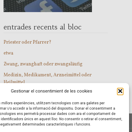
entrades recents al bloc
Priester oder Pfarrer?
etwa
Zwang, zwanghaft oder zwangsläufig
Medizin, Medikament, Arzneimittel oder
Heilmittel
Gestionar el consentimient de les cookies
Com entrar a les classes d’alemany?
es millors experiències, utilitzem tecnologies com ara galetes per
r i/o accedir a la informació del dispositiu. Donar el consentiment a
cnologies ens permetrà processar dades com ara el comportament de
identificadors únics en aquest lloc. No consentir o retirar el consentiment,
 negativament determinades característiques i funcions.