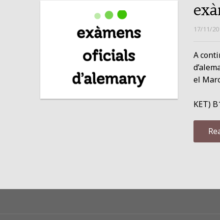
exà
17/11/20
A conti
d’alem
el Marc
(
KET) 
Re