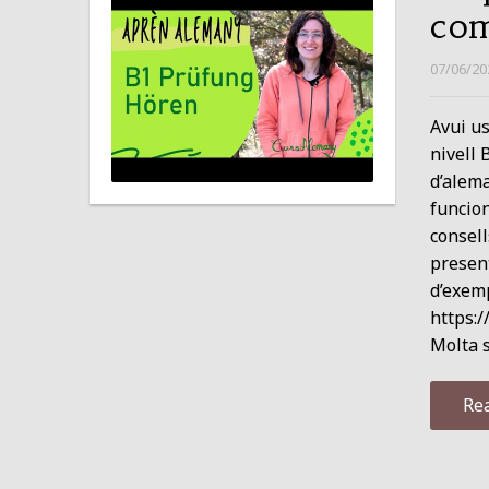
com
07/06/20
Avui us
nivell 
d’alema
funcion
consell
present
d’exemp
https:
Molta s
Re