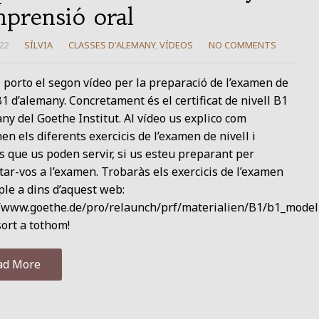
prensió oral
22
SÍLVIA
CLASSES D'ALEMANY
,
VÍDEOS
NO COMMENTS
 porto el segon vídeo per la preparació de l’examen de
B1 d’alemany. Concretament és el certificat de nivell B1
ny del Goethe Institut. Al vídeo us explico com
en els diferents exercicis de l’examen de nivell i
s que us poden servir, si us esteu preparant per
ar-vos a l’examen. Trobaràs els exercicis de l’examen
le a dins d’aquest web:
//www.goethe.de/pro/relaunch/prf/materialien/B1/b1_model
ort a tothom!
ad More