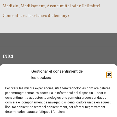
Medizin, Medikament, Arzneimittel oder Heilmittel
Com entrar a les classes d’alemany?
INICI
CLASSE EN GRUP
Gestionar el consentimient de
BLOG
les cookies
QUI SOC?
Per oferir les millors experiències, utilitzem tecnologies com ara galetes
per emmagatzemar i/o accedir a la informació del dispositiu. Donar el
CONTACTE
consentiment a aquestes tecnologies ens permetrà processar dades
com ara el comportament de navegació o identificadors únics en aquest
AVÍS LEGAL I PROTECCIÓ DE DADES
lloc. No consentir o retirar el consentiment, pot afectar negativament
determinades característiques i funcions.
POLÍTICA DE COOKIES (UE)