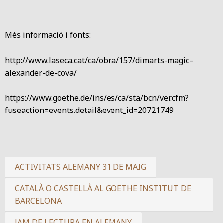
Més informació i fonts:
http://www.laseca.cat/ca/obra/157/dimarts-magic–
alexander-de-cova/
https://www.goethe.de/ins/es/ca/sta/bcn/ver.cfm?
fuseaction=events.detail&event_id=20721749
ACTIVITATS ALEMANY 31 DE MAIG
CATALÀ O CASTELLÀ AL GOETHE INSTITUT DE
BARCELONA
JAM DE LECTURA EN ALEMANY