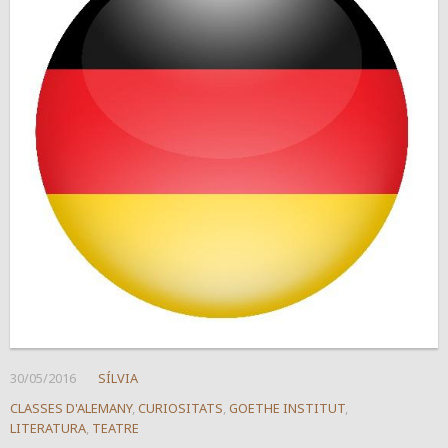
30/05/2016
SÍLVIA
CLASSES D'ALEMANY
,
CURIOSITATS
,
GOETHE INSTITUT
,
LITERATURA
,
TEATRE