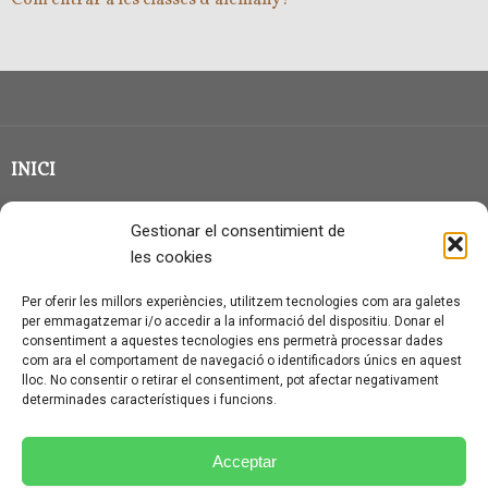
INICI
CLASSE EN GRUP
Gestionar el consentimient de
BLOG
les cookies
QUI SOC?
Per oferir les millors experiències, utilitzem tecnologies com ara galetes
per emmagatzemar i/o accedir a la informació del dispositiu. Donar el
CONTACTE
consentiment a aquestes tecnologies ens permetrà processar dades
com ara el comportament de navegació o identificadors únics en aquest
AVÍS LEGAL I PROTECCIÓ DE DADES
lloc. No consentir o retirar el consentiment, pot afectar negativament
determinades característiques i funcions.
POLÍTICA DE COOKIES (UE)
CONDICIONS PARTICULARS D’ÚS I CONTRACTACIÓ
Acceptar