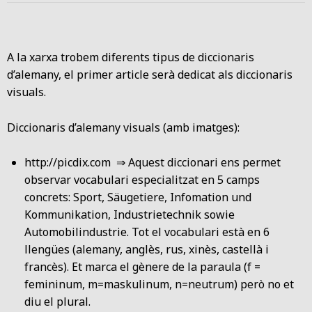
A la xarxa trobem diferents tipus de diccionaris
d’alemany, el primer article serà dedicat als diccionaris
visuals.
Diccionaris d’alemany visuals (amb imatges):
http://picdix.com
⇒ Aquest diccionari ens permet
observar vocabulari especialitzat en 5 camps
concrets: Sport, Säugetiere, Infomation und
Kommunikation, Industrietechnik sowie
Automobilindustrie. Tot el vocabulari està en 6
llengües (alemany, anglès, rus, xinès, castellà i
francès). Et marca el gènere de la paraula (f =
femininum, m=maskulinum, n=neutrum) però no et
diu el plural.