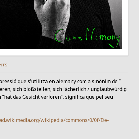
NTS
xpressió que s’utilitza en alemany com a sinònim de ”
ren, sich bloßstellen, sich lächerlich / unglaubwürdig
 “hat das Gesicht verloren”, significa que pel seu
oad.wikimedia.org/wikipedia/commons/0/0f/De-