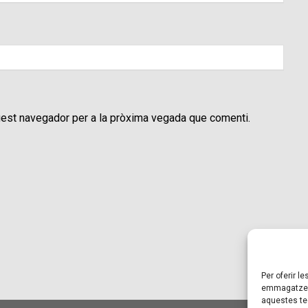
uest navegador per a la pròxima vegada que comenti.
Per oferir l
emmagatzema
aquestes te