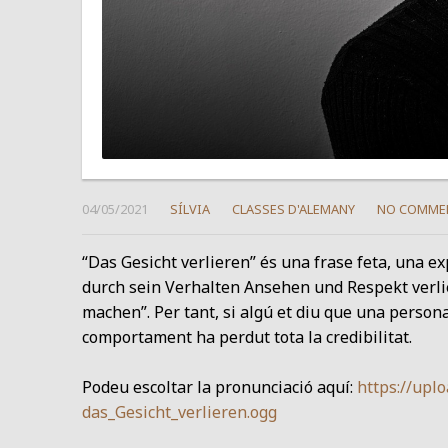
04/05/2021
SÍLVIA
CLASSES D'ALEMANY
NO COMME
“Das Gesicht verlieren” és una frase feta, una e
durch sein Verhalten Ansehen und Respekt verlie
machen”. Per tant, si algú et diu que una persona
comportament ha perdut tota la credibilitat.
Podeu escoltar la pronunciació aquí:
https://upl
das_Gesicht_verlieren.ogg