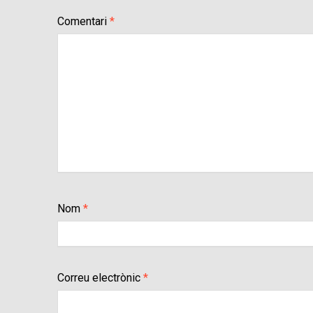
Comentari
*
Nom
*
Correu electrònic
*