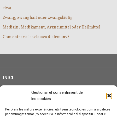
etwa
Zwang, zwanghaft oder zwangsläufig
Medizin, Medikament, Arzneimittel oder Heilmittel
Com entrar a les classes d’alemany?
INICI
CLASSE EN GRUP
Gestionar el consentimient de
BLOG
les cookies
QUI SOC?
Per oferir les millors experiències, utilitzem tecnologies com ara galetes
per emmagatzemar i/o accedir a la informació del dispositiu. Donar el
CONTACTE