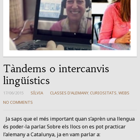
Tàndems o intercanvis
lingüístics
17/06/2015
SÍLVIA
CLASSES D'ALEMANY
,
CURIOSITATS
,
WEBS
NO COMMENTS
Ja saps que el més important quan s’aprèn una llengua
és poder-la parlar. Sobre els llocs on es pot practicar
l’alemany a Catalunya, ja en vam parlar a: