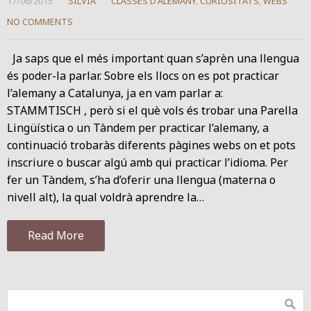
17/06/2015
SÍLVIA
CLASSES D'ALEMANY
,
CURIOSITATS
,
WEBS
NO COMMENTS
Ja saps que el més important quan s’aprèn una llengua
és poder-la parlar. Sobre els llocs on es pot practicar
l’alemany a Catalunya, ja en vam parlar a:
STAMMTISCH , però si el què vols és trobar una Parella
Lingüística o un Tàndem per practicar l’alemany, a
continuació trobaràs diferents pàgines webs on et pots
inscriure o buscar algú amb qui practicar l’idioma. Per
fer un Tàndem, s’ha d’oferir una llengua (materna o
nivell alt), la qual voldrà aprendre la…
Read More