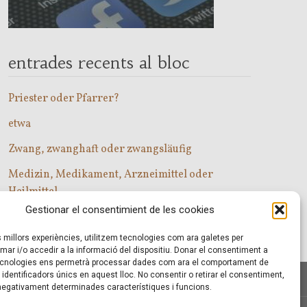
entrades recents al bloc
Priester oder Pfarrer?
etwa
Zwang, zwanghaft oder zwangsläufig
Medizin, Medikament, Arzneimittel oder
Heilmittel
Gestionar el consentimient de les cookies
Com entrar a les classes d’alemany?
es millors experiències, utilitzem tecnologies com ara galetes per
r i/o accedir a la informació del dispositiu. Donar el consentiment a
cnologies ens permetrà processar dades com ara el comportament de
identificadors únics en aquest lloc. No consentir o retirar el consentiment,
 negativament determinades característiques i funcions.