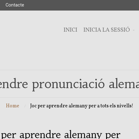
Contacte
INICI
INICIA LA SESSIÓ
endre pronunciació alem
Home
Joc per aprendre alemany per a tots els nivells!
 per aprendre alemany per