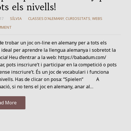
ts els nivells!
17
SÍLVIA
CLASSES D'ALEMANY
,
CURIOSITATS
,
WEBS
MMENT
e trobar un joc on-line en alemany per a tots els
, ideal per aprendre la llengua alemanya i sobretot la
cia! Heu d’entrar a la web: https://babadum.com/
ar, pots inscriure’t i participar en la competició o pots
ense inscriure’t. És un joc de vocabulari i funciona
nivells. Has de clicar on posa: “Spielen“ A
ació, si no tens el joc en alemany, anar al…
ad More