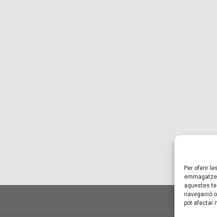
Per oferir l
emmagatzema
aquestes te
navegació o 
pot afectar