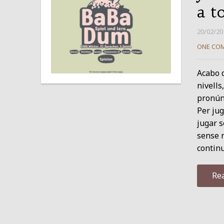
a to
20/02/20
ONE CO
Acabo d
nivells
pronún
Per jug
jugar s
sense 
continu
Re