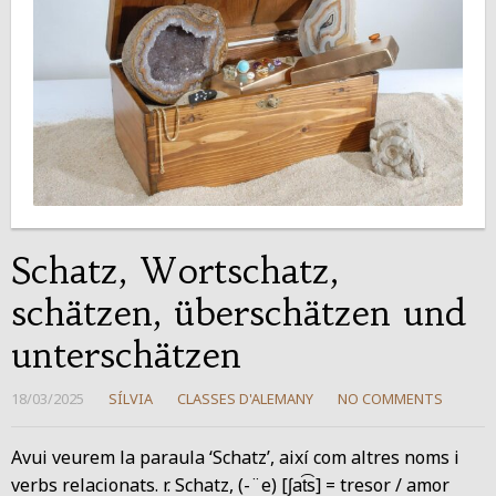
Schatz, Wortschatz,
schätzen, überschätzen und
unterschätzen
18/03/2025
SÍLVIA
CLASSES D'ALEMANY
NO COMMENTS
Avui veurem la paraula ‘Schatz’, així com altres noms i
verbs relacionats. r. Schatz, (-¨e) [ʃat͡s] = tresor / amor