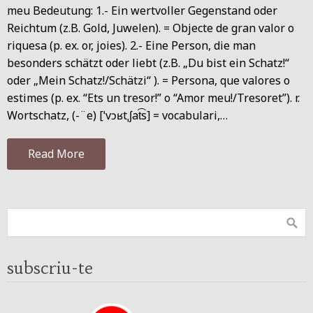
meu Bedeutung: 1.- Ein wertvoller Gegenstand oder
Reichtum (z.B. Gold, Juwelen). = Objecte de gran valor o
riquesa (p. ex. or, joies). 2.- Eine Person, die man
besonders schätzt oder liebt (z.B. „Du bist ein Schatz!“
oder „Mein Schatz!/Schätzi“ ). = Persona, que valores o
estimes (p. ex. “Ets un tresor!” o “Amor meu!/Tresoret”). r.
Wortschatz, (-¨e) [ˈvɔʁtˌʃat͡s] = vocabulari,…
Read More
subscriu-te