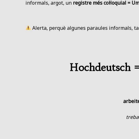
informals, argot, un
registre més col·loquial = 
Alerta, perquè algunes paraules informals, 
Hochdeutsch 
arbeit
treba