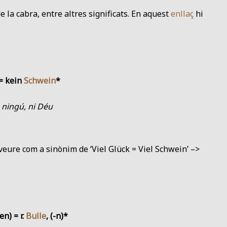
e la cabra, entre altres significats. En aquest
enllaç
hi
= kein
Schwein
*
 ningú, ni Déu
 veure com a sinònim de ‘Viel Glück = Viel Schwein’ –>
-en) = r.
Bulle
, (-n)*