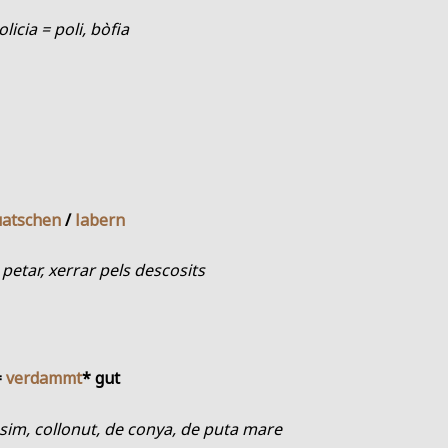
licia = poli, bòfia
uatschen
/
labern
a petar, xerrar pels descosits
=
verdammt
* gut
sim, collonut, de conya, de puta mare