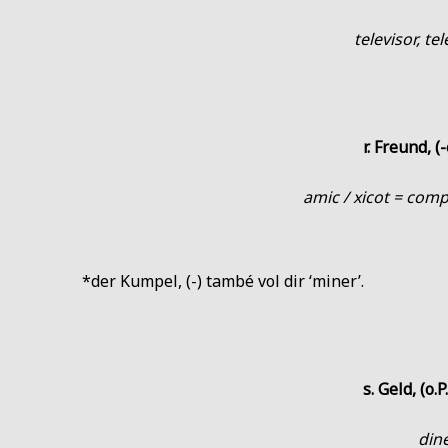
televisor, tel
r. Freund, (-
amic / xicot = compa
*der Kumpel, (-) també vol dir ‘miner’.
s. Geld, (o.P
din