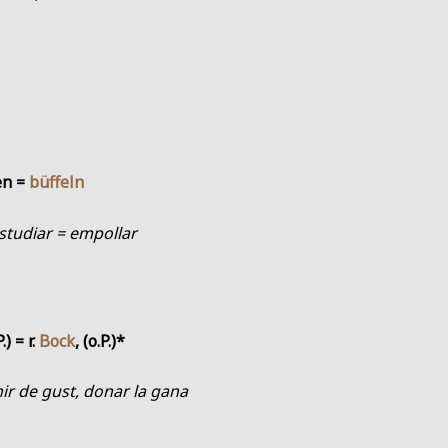
en =
büffeln
studiar = empollar
.) = r.
Bock
, (o.P.)*
ir de gust, donar la gana