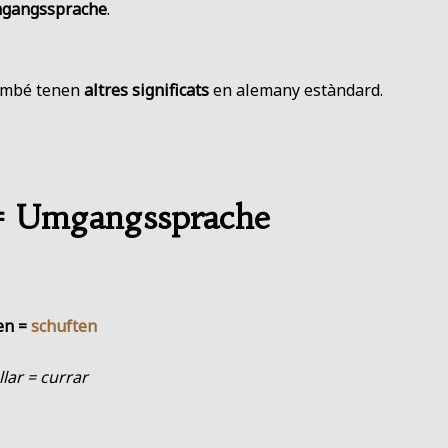
Umgangssprache
.
també tenen
altres significats
en alemany estàndard.
= Umgangssprache
en =
schuften
llar = currar