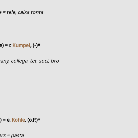
e = tele, caixa tonta
e) = r.
Kumpel
, (-)*
ny, col·lega, tet, soci, bro
.) = e.
Kohle
, (o.P.)*
ers = pasta