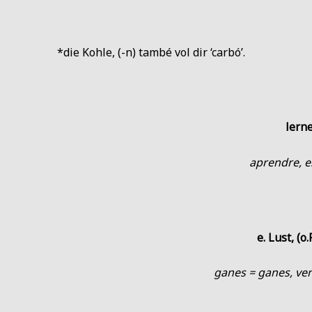
*die Kohle, (-n) també vol dir ‘carbó’.
lern
aprendre, e
e. Lust, (o.P
ganes = ganes, ven