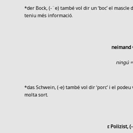
*der Bock, (-¨e) també vol dir un ‘boc’ el mascle d
teniu més informació.
neimand 
ningú =
*das Schwein, (-e) també vol dir ‘porc’ i el podeu
molta sort.
r. Polizist, (