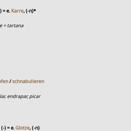
s) = e.
Karre
, (-n)*
e = tartana
fen
/
schnabulieren
ar, endrapar, picar
 (-) = e.
Glotze
, (-n)