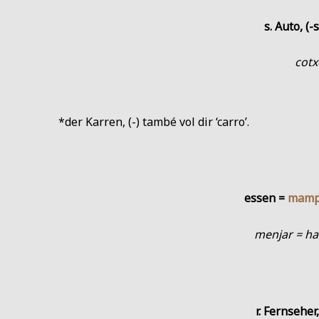
s. Auto, (-
cotx
*der Karren, (-) també vol dir ‘carro’.
essen =
mamp
menjar = hal
r. Fernseher,