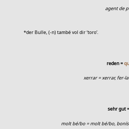
agent de po
*der Bulle, (-n) també vol dir ‘toro’.
reden =
q
xerrar = xerrar, fer-l
sehr gut 
molt bé/bo = molt bé/bo, bonís