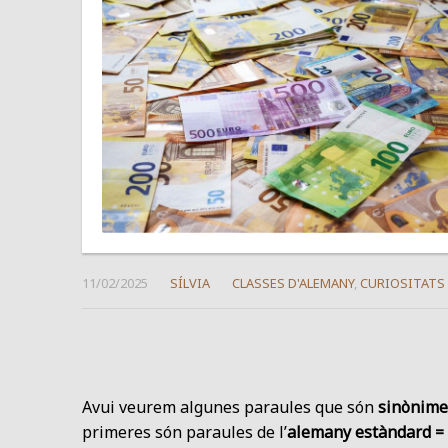
11/02/2025
SÍLVIA
CLASSES D'ALEMANY
,
CURIOSITATS
Avui veurem algunes paraules que són
sinònime
primeres són paraules de l’
alemany estàndard =