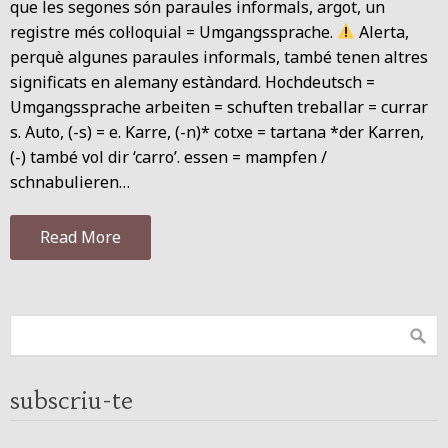
que les segones són paraules informals, argot, un
registre més col·loquial = Umgangssprache.
Alerta,
perquè algunes paraules informals, també tenen altres
significats en alemany estàndard. Hochdeutsch =
Umgangssprache arbeiten = schuften treballar = currar
s. Auto, (-s) = e. Karre, (-n)* cotxe = tartana *der Karren,
(-) també vol dir ‘carro’. essen = mampfen /
schnabulieren…
Read More
subscriu-te