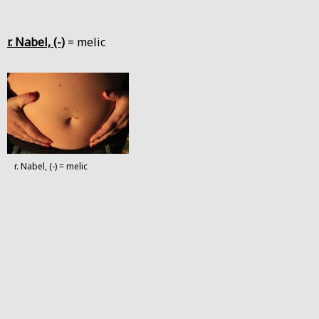
r. Nabel, (-)
= melic
r. Nabel, (-) = melic