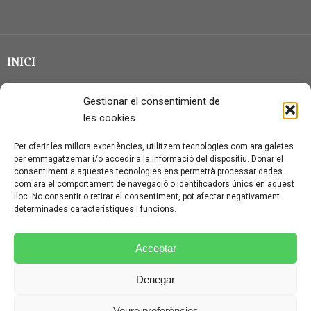
INICI
CLASSE EN GRUP
Gestionar el consentimient de
BLOG
les cookies
QUI SOC?
Per oferir les millors experiències, utilitzem tecnologies com ara galetes
per emmagatzemar i/o accedir a la informació del dispositiu. Donar el
CONTACTE
consentiment a aquestes tecnologies ens permetrà processar dades
com ara el comportament de navegació o identificadors únics en aquest
AVÍS LEGAL I PROTECCIÓ DE DADES
lloc. No consentir o retirar el consentiment, pot afectar negativament
determinades característiques i funcions.
POLÍTICA DE COOKIES (UE)
CONDICIONS PARTICULARS D’ÚS I CONTRACTACIÓ
Acceptar
POLÍTICA DE PRIVACITAT
Denegar
CONDICIONS GENERALS D’ÚS I CONTRACTACIÓ
Veure preferències