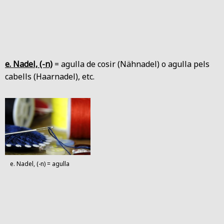
e. Nadel, (-n)
= agulla de cosir (Nähnadel) o agulla pels
cabells (Haarnadel), etc.
e. Nadel, (-n) = agulla