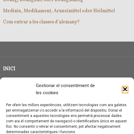
Medizin, Medikament, Arzneimittel oder Heilmittel
Com entrar a les classes d’alemany?
INICI
CLASSE EN GRUP
Gestionar el consentimient de
BLOG
les cookies
QUI SOC?
Per oferir les millors experiències, utilitzem tecnologies com ara galetes
per emmagatzemar i/o accedir a la informació del dispositiu. Donar el
CONTACTE
consentiment a aquestes tecnologies ens permetrà processar dades
com ara el comportament de navegació o identificadors únics en aquest
AVÍS LEGAL I PROTECCIÓ DE DADES
lloc. No consentir o retirar el consentiment, pot afectar negativament
determinades característiques i funcions.