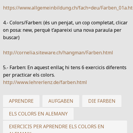
https://www.allgemeinbildung.ch/fach=deu/Farben_01a.h
4.- Colors/Farben: (és un penjat, un cop completat, clicar
on posa: new, perquè t’apareixi una nova paraula per
buscar)
http://cornelia.siteware.ch/hangman/Farben.html
5.- Farben: En aquest enllaç hi tens 6 exercicis diferents
per practicar els colors.
http://www.lehrerlenz.de/farben.html
APRENDRE
AUFGABEN
DIE FARBEN
ELS COLORS EN ALEMANY
EXERCICIS PER APRENDRE ELS COLORS EN