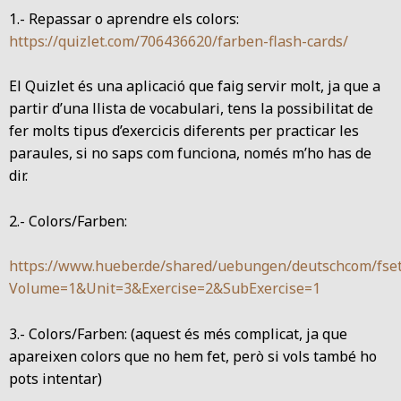
1.- Repassar o aprendre els colors:
https://quizlet.com/706436620/farben-flash-cards/
El Quizlet és una aplicació que faig servir molt, ja que a
partir d’una llista de vocabulari, tens la possibilitat de
fer molts tipus d’exercicis diferents per practicar les
paraules, si no saps com funciona, només m’ho has de
dir.
2.- Colors/Farben:
https://www.hueber.de/shared/uebungen/deutschcom/fse
Volume=1&Unit=3&Exercise=2&SubExercise=1
3.- Colors/Farben: (aquest és més complicat, ja que
apareixen colors que no hem fet, però si vols també ho
pots intentar)