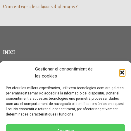
Com entrar a les classes d’alemany?
INICI
CLASSE EN GRUP
Gestionar el consentimient de
BLOG
les cookies
QUI SOC?
Per oferir les millors experiències, utilitzem tecnologies com ara galetes
per emmagatzemar i/o accedir a la informació del dispositiu. Donar el
CONTACTE
consentiment a aquestes tecnologies ens permetrà processar dades
com ara el comportament de navegació o identificadors únics en aquest
AVÍS LEGAL I PROTECCIÓ DE DADES
lloc. No consentir o retirar el consentiment, pot afectar negativament
determinades característiques i funcions.
POLÍTICA DE COOKIES (UE)
CONDICIONS PARTICULARS D’ÚS I CONTRACTACIÓ
Acceptar