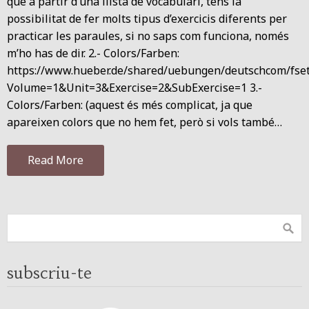
que a partir d’una llista de vocabulari, tens la
possibilitat de fer molts tipus d’exercicis diferents per
practicar les paraules, si no saps com funciona, només
m’ho has de dir. 2.- Colors/Farben:
https://www.hueber.de/shared/uebungen/deutschcom/fse
Volume=1&Unit=3&Exercise=2&SubExercise=1 3.-
Colors/Farben: (aquest és més complicat, ja que
apareixen colors que no hem fet, però si vols també…
Read More
subscriu-te