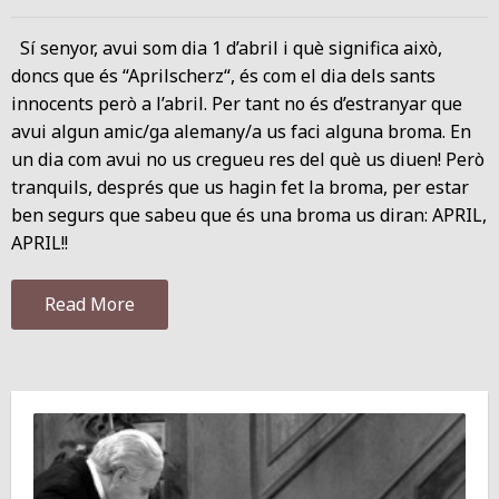
Sí senyor, avui som dia 1 d’abril i què significa això,
doncs que és “Aprilscherz“, és com el dia dels sants
innocents però a l’abril. Per tant no és d’estranyar que
avui algun amic/ga alemany/a us faci alguna broma. En
un dia com avui no us cregueu res del què us diuen! Però
tranquils, després que us hagin fet la broma, per estar
ben segurs que sabeu que és una broma us diran: APRIL,
APRIL!!
Read More