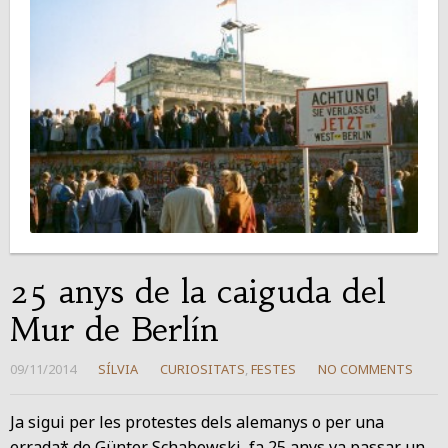
25 anys de la caiguda del
Mur de Berlín
09/11/2014
SÍLVIA
CURIOSITATS
,
FESTES
NO COMMENTS
Ja sigui per les protestes dels alemanys o per una
errada* de Günter Schabowski, fa 25 anys va passar un