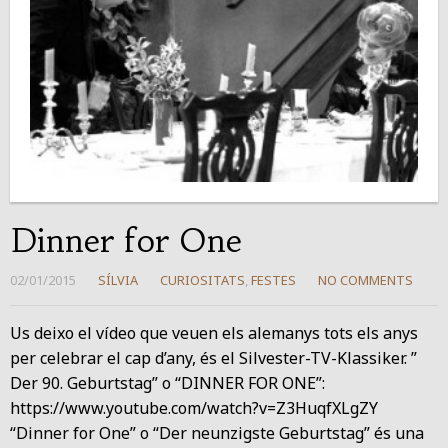
Dinner for One
02/01/2015
SÍLVIA
CURIOSITATS
,
FESTES
NO COMMENTS
Us deixo el vídeo que veuen els alemanys tots els anys
per celebrar el cap d’any, és el Silvester-TV-Klassiker. ”
Der 90. Geburtstag” o “DINNER FOR ONE”:
https://www.youtube.com/watch?v=Z3HuqfXLgZY
“Dinner for One” o “Der neunzigste Geburtstag” és una