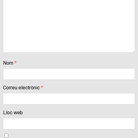
Nom
*
Correu electrònic
*
Lloc web