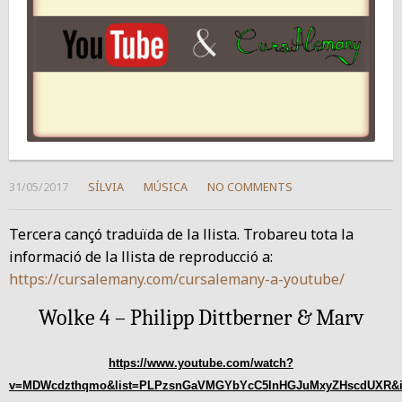
31/05/2017
SÍLVIA
MÚSICA
NO COMMENTS
Tercera cançó traduïda de la llista. Trobareu tota la
informació de la llista de reproducció a:
https://cursalemany.com/cursalemany-a-youtube/
Wolke 4 –
Philipp Dittberner & Marv
https://www.youtube.com/watch?
v=MDWcdzthqmo&list=PLPzsnGaVMGYbYcC5InHGJuMxyZHscdUXR&i