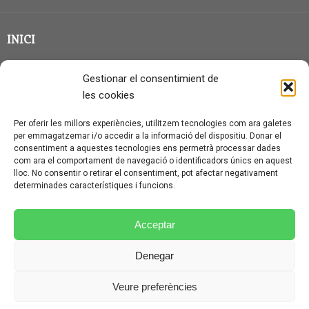
INICI
CLASSE EN GRUP
Gestionar el consentimient de
BLOG
les cookies
QUI SOC?
Per oferir les millors experiències, utilitzem tecnologies com ara galetes
per emmagatzemar i/o accedir a la informació del dispositiu. Donar el
CONTACTE
consentiment a aquestes tecnologies ens permetrà processar dades
com ara el comportament de navegació o identificadors únics en aquest
AVÍS LEGAL I PROTECCIÓ DE DADES
lloc. No consentir o retirar el consentiment, pot afectar negativament
determinades característiques i funcions.
POLÍTICA DE COOKIES (UE)
CONDICIONS PARTICULARS D’ÚS I CONTRACTACIÓ
Acceptar
POLÍTICA DE PRIVACITAT
Denegar
CONDICIONS GENERALS D’ÚS I CONTRACTACIÓ
Veure preferències
© CURSALEMANY 2026.
ILLUSTRIOUS
THEME BY