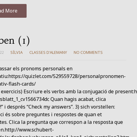
ad More
ben (1)
22
SÍLVIA
CLASSES D'ALEMANY
NO COMMENTS
passar els pronoms personals en
tiu:https://quizlet.com/529559728/personalpronomen-
iv-flash-cards/
os exercicis) Escriure els verbs amb la conjugació de p
sblatt_1_cv1566734dc Quan hagis acabat, clica
!!” i després “Check my answers”. 3) sich vorstellen:
ici és sobre preguntes i respostes de quan et
es. Clica la pregunta que correspon a la resposta que
en.http://www.schubert-