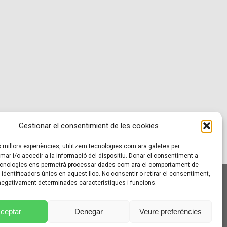
Gestionar el consentimient de les cookies
es millors experiències, utilitzem tecnologies com ara galetes per
r i/o accedir a la informació del dispositiu. Donar el consentiment a
cnologies ens permetrà processar dades com ara el comportament de
identificadors únics en aquest lloc. No consentir o retirar el consentiment,
 negativament determinades característiques i funcions.
ÍTICA DE COOKIES (UE)
ceptar
Denegar
Veure preferències
LS D’ÚS I CONTRACTACIÓ