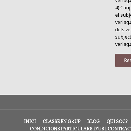
verlag
4) Conj
el subj
verlag.
dels ve
subjec
verlag
Re
INICI
CLASSE EN GRUP
BLOG
QUI SOC?
CONDICIONS PARTICULARS D’ÚS I CONTRA