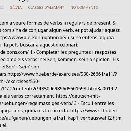
22
SÍLVIA
CLASSES D'ALEMANY
NO COMMENTS
em a veure formes de verbs irregulars de present. Si
 com s’ha de conjugar algun verb, et pot ajudar aquest
tps://www.die-konjugation.de/ i si no entens alguna
, la pots buscar a aquest diccionari:
/de.pons.com/ 1.- Completar les preguntes i respostes
leg amb els verbs ‘heißen, kommen, sein o spielen’. Els
heißen’ i ‘sein’ són
lars.https://www.hueber.de/exercises/530-26661/a11/?
th=/exercises/530-
a11/#/content/2c9f850d69896d5601698fbfcd3a0019 2.-
 els verbs correctament. https://deutsch-mit-
e/uebungen/regelmassiges-verb/ 3.- Escull entre les
njugacions, quina és la correcta. https://www.schubert-
.de/aufgaben/uebungen_a1/a1_kap1_verbauswahl2.htm
a el…