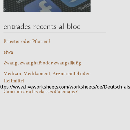
entrades recents al bloc
Priester oder Pfarrer?
etwa
Zwang, zwanghaft oder zwangsläufig
Medizin, Medikament, Arzneimittel oder
Heilmittel
resent:https://www.liveworksheets.com/worksheets/de/Deu
Com entrar a les classes d’alemany?