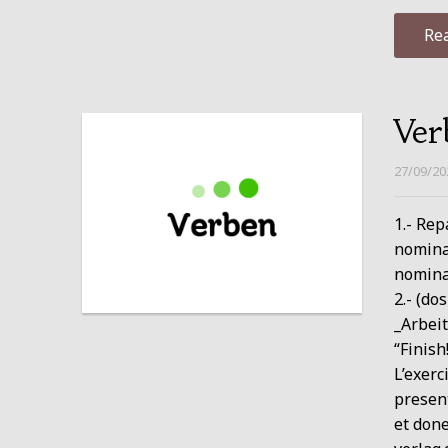
Re
Ver
27/09/20
1.- Re
nomina
nominat
2.- (d
_Arbeit
“Finish
L’exerc
present
et don