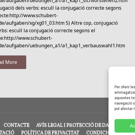
.de/aufgaben/uebungen_a1/a1_kap1_sichvorstellen2.htm
ugació dels verbs: escull la conjugació correcte segons
ecte:http://www.schubert-
de/aufgaben/xg/xg01_03.htm 5) Altre cop, conjugació
rbs: escull la conjugació correcte segons el
te:http://www.schubert-
.de/aufgaben/uebungen_a1/a1_kap1_verbauswahl1.htm
ad More
Per oferir l
emmagatzema
aquestes te
navegació o 
pot afectar
CONTACTE
AVÍS LEGAL I PROTECCIÓ DE DADES
POL
Ac
CTACIÓ
POLÍTICA DE PRIVACITAT
CONDICIONS GENERA