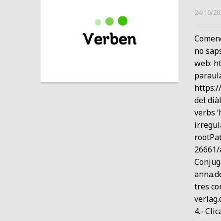
24/10/20
Comenc
no saps
web: ht
paraula
https:/
del dià
verbs ‘
irregu
rootPa
26661/
Conjuga
anna.d
tres co
verlag
4.- Clic