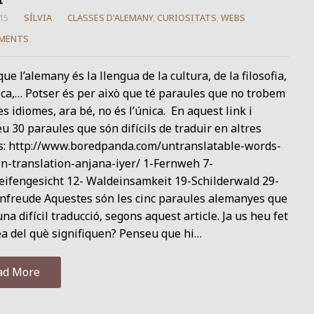
15
SÍLVIA
CLASSES D'ALEMANY
,
CURIOSITATS
,
WEBS
MENTS
ue l’alemany és la llengua de la cultura, de la filosofia,
ca,… Potser és per això que té paraules que no trobem
es idiomes, ara bé, no és l’única. En aquest link i
u 30 paraules que són difícils de traduir en altres
s: http://www.boredpanda.com/untranslatable-words-
n-translation-anjana-iyer/ 1-Fernweh 7-
eifengesicht 12- Waldeinsamkeit 19-Schilderwald 29-
nfreude Aquestes són les cinc paraules alemanyes que
na difícil traducció, segons aquest article. Ja us heu fet
a del què signifiquen? Penseu que hi…
ad More