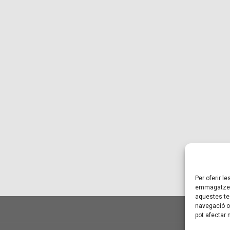
Per oferir l
emmagatzema
aquestes te
navegació o 
pot afectar