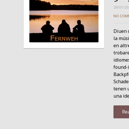
29/01/20
NO COM
Diuen q
la músi
en altr
trobare
idiome
found-i
Backpf
Schade
tenen u
una ide
Re