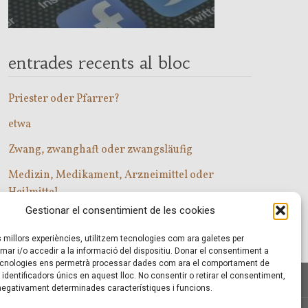
entrades recents al bloc
Priester oder Pfarrer?
etwa
Zwang, zwanghaft oder zwangsläufig
Medizin, Medikament, Arzneimittel oder
Heilmittel
Gestionar el consentimient de les cookies
Com entrar a les classes d’alemany?
es millors experiències, utilitzem tecnologies com ara galetes per
r i/o accedir a la informació del dispositiu. Donar el consentiment a
cnologies ens permetrà processar dades com ara el comportament de
identificadors únics en aquest lloc. No consentir o retirar el consentiment,
 negativament determinades característiques i funcions.