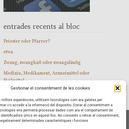
entrades recents al bloc
Priester oder Pfarrer?
etwa
Zwang, zwanghaft oder zwangsläufig
Medizin, Medikament, Arzneimittel oder
Heilmittel
Gestionar el consentimient de les cookies
Com entrar a les classes d’alemany?
es millors experiències, utilitzem tecnologies com ara galetes per
r i/o accedir a la informació del dispositiu. Donar el consentiment a
cnologies ens permetrà processar dades com ara el comportament de
identificadors únics en aquest lloc. No consentir o retirar el consentiment,
 negativament determinades característiques i funcions.