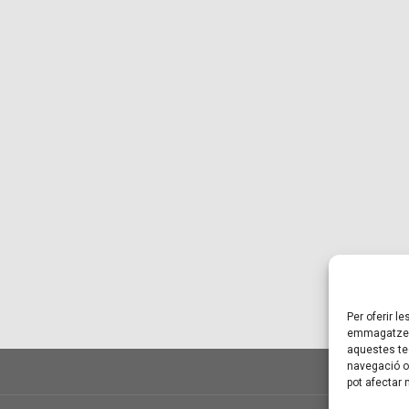
Per oferir l
emmagatzema
aquestes te
navegació o 
pot afectar