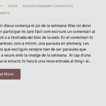
16
SÍLVIA
CLASSES D'ALEMANY
,
CURIOSITATS
MENTS
r d’avui comença el joc de la setmana: Was ist denn
r participar és tant fàcil com escriure un comentari al
k o a l’entrada del bloc de la web. En el comentari hi
arèixer, com a mínim, una paraula en alemany. Les
es que escriguis sempre han de ser paraules que
 a veure amb la imatge de la setmana. Al cap d’una
 la solució; hi haurà una nova entrada al blog i al…
ad More