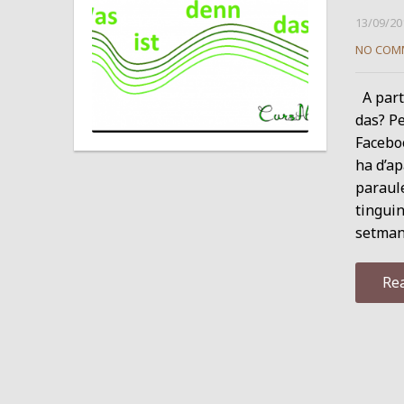
13/09/20
NO COM
A parti
das? Pe
Faceboo
ha d’ap
paraul
tinguin
setmana
Re