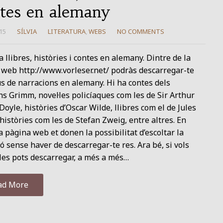
tes en alemany
15
SÍLVIA
LITERATURA
,
WEBS
NO COMMENTS
 llibres, històries i contes en alemany. Dintre de la
 web http://www.vorleser.net/ podràs descarregar-te
us de narracions en alemany. Hi ha contes dels
 Grimm, novel·les policíaques com les de Sir Arthur
oyle, històries d’Oscar Wilde, llibres com el de Jules
històries com les de Stefan Zweig, entre altres. En
 pàgina web et donen la possibilitat d’escoltar la
ó sense haver de descarregar-te res. Ara bé, si vols
les pots descarregar, a més a més…
ad More