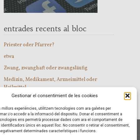
entrades recents al bloc
Priester oder Pfarrer?
etwa
Zwang, zwanghaft oder zwangsläufig
Medizin, Medikament, Arzneimittel oder
Heilmittel
Gestionar el consentimient de les cookies
Com entrar a les classes d’alemany?
es millors experiències, utilitzem tecnologies com ara galetes per
r i/o accedir a la informació del dispositiu. Donar el consentiment a
cnologies ens permetrà processar dades com ara el comportament de
identificadors únics en aquest lloc. No consentir o retirar el consentiment,
 negativament determinades característiques i funcions.