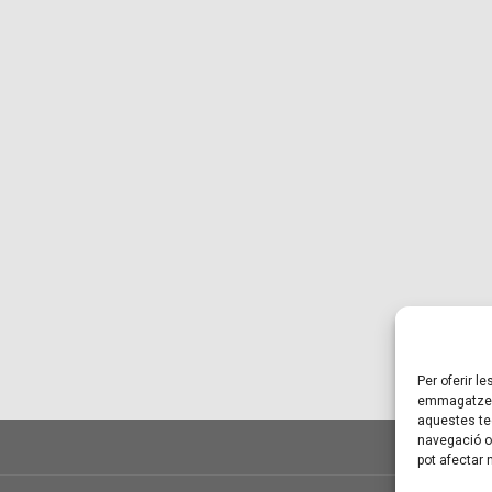
Per oferir l
emmagatzema
aquestes te
navegació o 
pot afectar