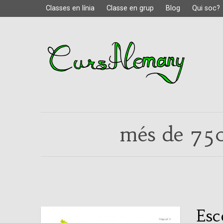
Classes en línia
Classe en grup
Blog
Qui soc?
més de 750
Esco