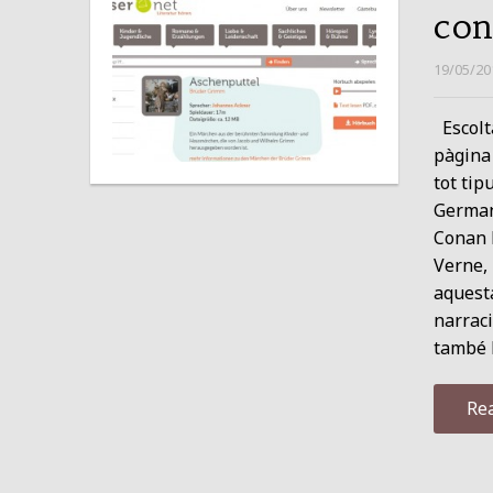
con
19/05/20
Escolta
pàgina
tot tip
Germans
Conan D
Verne, 
aquesta
narraci
també 
Re