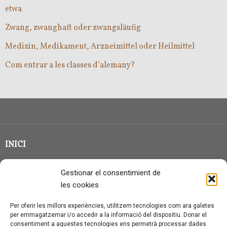
etwa
Zwang, zwanghaft oder zwangsläufig
Medizin, Medikament, Arzneimittel oder Heilmittel
Com entrar a les classes d’alemany?
INICI
CLASSE EN GRUP
Gestionar el consentimient de
BLOG
les cookies
QUI SOC?
Per oferir les millors experiències, utilitzem tecnologies com ara galetes
per emmagatzemar i/o accedir a la informació del dispositiu. Donar el
CONTACTE
consentiment a aquestes tecnologies ens permetrà processar dades