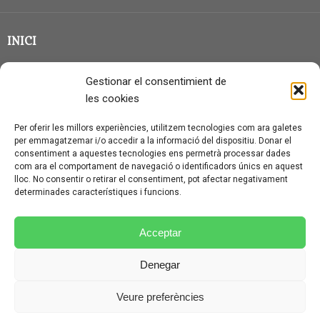
INICI
CLASSE EN GRUP
Gestionar el consentimient de
BLOG
les cookies
QUI SOC?
Per oferir les millors experiències, utilitzem tecnologies com ara galetes
per emmagatzemar i/o accedir a la informació del dispositiu. Donar el
CONTACTE
consentiment a aquestes tecnologies ens permetrà processar dades
com ara el comportament de navegació o identificadors únics en aquest
AVÍS LEGAL I PROTECCIÓ DE DADES
lloc. No consentir o retirar el consentiment, pot afectar negativament
determinades característiques i funcions.
POLÍTICA DE COOKIES (UE)
CONDICIONS PARTICULARS D’ÚS I CONTRACTACIÓ
Acceptar
POLÍTICA DE PRIVACITAT
Denegar
CONDICIONS GENERALS D’ÚS I CONTRACTACIÓ
Veure preferències
© CURSALEMANY 2026.
ILLUSTRIOUS
THEME BY