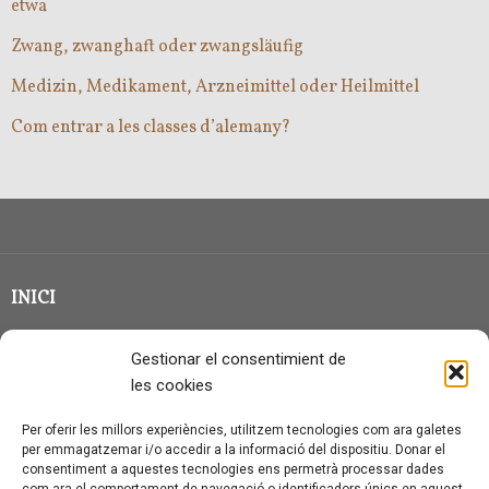
etwa
Zwang, zwanghaft oder zwangsläufig
Medizin, Medikament, Arzneimittel oder Heilmittel
Com entrar a les classes d’alemany?
INICI
CLASSE EN GRUP
Gestionar el consentimient de
BLOG
les cookies
QUI SOC?
Per oferir les millors experiències, utilitzem tecnologies com ara galetes
per emmagatzemar i/o accedir a la informació del dispositiu. Donar el
CONTACTE
consentiment a aquestes tecnologies ens permetrà processar dades