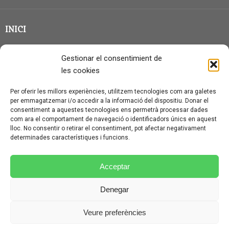
INICI
CLASSE EN GRUP
Gestionar el consentimient de
BLOG
les cookies
QUI SOC?
Per oferir les millors experiències, utilitzem tecnologies com ara galetes
per emmagatzemar i/o accedir a la informació del dispositiu. Donar el
CONTACTE
consentiment a aquestes tecnologies ens permetrà processar dades
com ara el comportament de navegació o identificadors únics en aquest
AVÍS LEGAL I PROTECCIÓ DE DADES
lloc. No consentir o retirar el consentiment, pot afectar negativament
determinades característiques i funcions.
POLÍTICA DE COOKIES (UE)
CONDICIONS PARTICULARS D’ÚS I CONTRACTACIÓ
Acceptar
POLÍTICA DE PRIVACITAT
Denegar
CONDICIONS GENERALS D’ÚS I CONTRACTACIÓ
Veure preferències
© CURSALEMANY 2026.
ILLUSTRIOUS
THEME BY