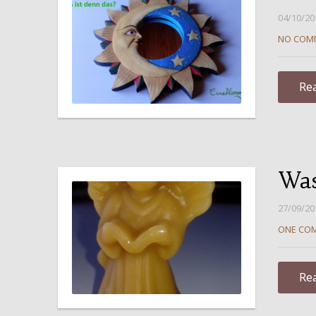
04/10/20
NO COM
Re
Was
27/09/20
ONE CO
Re