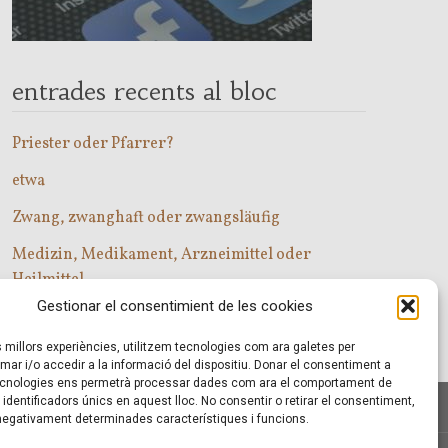
entrades recents al bloc
Priester oder Pfarrer?
etwa
Zwang, zwanghaft oder zwangsläufig
Medizin, Medikament, Arzneimittel oder
Heilmittel
Gestionar el consentimient de les cookies
Com entrar a les classes d’alemany?
es millors experiències, utilitzem tecnologies com ara galetes per
r i/o accedir a la informació del dispositiu. Donar el consentiment a
cnologies ens permetrà processar dades com ara el comportament de
identificadors únics en aquest lloc. No consentir o retirar el consentiment,
 negativament determinades característiques i funcions.