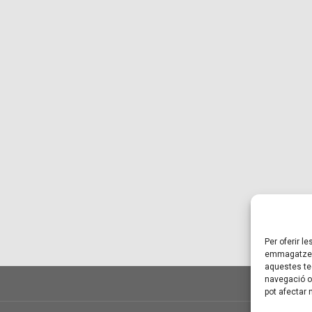
Per oferir l
emmagatzema
aquestes te
navegació o 
pot afectar