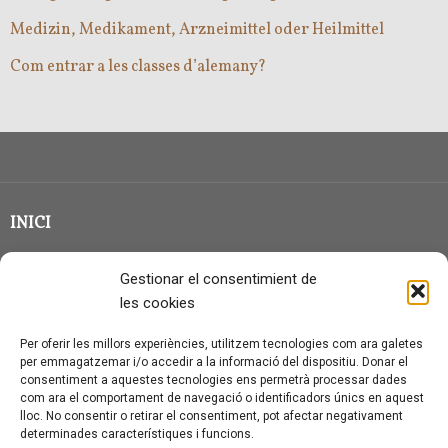
Medizin, Medikament, Arzneimittel oder Heilmittel
Com entrar a les classes d’alemany?
INICI
CLASSE EN GRUP
Gestionar el consentimient de
BLOG
les cookies
QUI SOC?
Per oferir les millors experiències, utilitzem tecnologies com ara galetes
per emmagatzemar i/o accedir a la informació del dispositiu. Donar el
CONTACTE
consentiment a aquestes tecnologies ens permetrà processar dades
com ara el comportament de navegació o identificadors únics en aquest
AVÍS LEGAL I PROTECCIÓ DE DADES
lloc. No consentir o retirar el consentiment, pot afectar negativament
determinades característiques i funcions.
POLÍTICA DE COOKIES (UE)